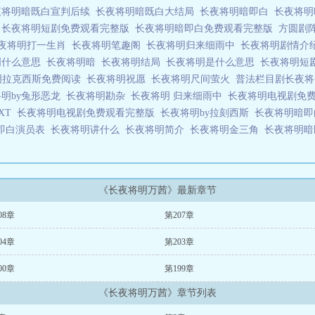
夜将明暗既白宣判后续
长夜将明暗既白大结局
长夜将明暗即白
长夜将
费
长夜将明短剧免费观看完整版
长夜将明暗即白免费观看完整版
方圆剧
夜将明打一生肖
长夜将明笔趣阁
长夜将明归来细雨中
长夜将明剧情介
明什么意思
长夜将明暗
长夜将明结局
长夜将明是什么意思
长夜将明短
明拉克西斯免费阅读
长夜将明祝愿
长夜将明尺间萤火
普法栏目剧长夜
将明by兔形恶龙
长夜将明勘杂
长夜将明 归来细雨中
长夜将明电视剧免
XT
长夜将明电视剧免费观看完整版
长夜将明by拉刻西斯
长夜将明暗
即白演员表
长夜将明讲什么
长夜将明简介
长夜将明金三角
长夜将明
《长夜将明万茜》最新章节
08章
第207章
04章
第203章
00章
第199章
《长夜将明万茜》章节列表