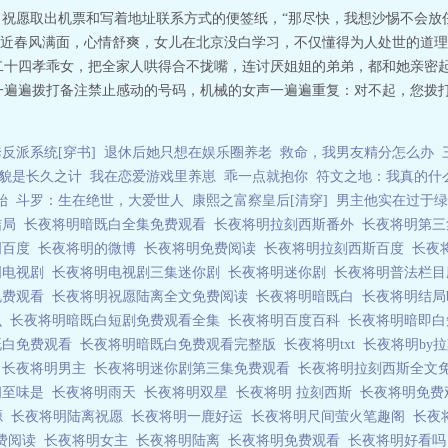
” 祝愿取出机票和写着地址联系方式的便签纸，“那尽快，我想沙惕不会
全最近春风满面，心情舒爽，女儿在北京没白学习，不仅懂得为人处世的道
二十四孝乖女，把全家人哄得合不拢嘴，连讨厌姐姐的弟弟，都和她亲密起
一遍遍拨打备注禁止感动的号码，机械的女声一遍遍重复：对不起，您拨打
反派系统[穿书]
退休后她只想在娱乐圈养老
救命，我男友精分怎么办
貌是长久之计
我在恋爱游戏里养崽
乖一点就抱你
符文之地：我真的什
始
斗罗：生在绝世，大爱世人
康熙之富察皇后[清穿]
男主他实在过于绿
结局
长夜将明暗既白全集免费观看
长夜将明拉刻西斯番外
长夜将明第
明百度
长夜将明的微博
长夜将明免费阅读
长夜将明拉刻西斯百度
长夜
明电视剧
长夜将明电视剧三集迷你剧
长夜将明迷你剧
长夜将明普法栏
免费观看
长夜将明祝愿陆离全文免费阅读
长夜将明暗既白
长夜将明结局b
么
长夜将明暗既白短剧免费观看全集
长夜将明百度百科
长夜将明暗即
既白免费观看
长夜将明暗既白免费观看完整版
长夜将明txt
长夜将明by
么
长夜将明男主
长夜将明迷你剧第三集免费观看
长夜将明拉刻西斯全文
间至味是
长夜将明雨天
长夜将明双星
长夜将明 拉刻西斯
长夜将明免
源
长夜将明陆离祝愿
长夜将明一鹿好运
长夜将明尺间萤火笔趣阁
长夜
费阅读
长夜将明女主
长夜将明陆离
长夜将明免费观看
长夜将明好看