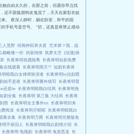
放任她自由太久的，在那之前，但愿你早点找
理，还不跟狐朋狗友鬼混了，天天在家彩衣娱
来。 夜深人静时，躺在卧室，和平的国
的手机号是空号。 “切，还真是将禁止感动
三人荒野
经商种田养夫君
咒术师？我，战
么都略懂一些
伪装纯情
筑梦太空
[综漫]保
茶
长夜将明祝愿陆离
长夜将明短剧免费
三集在线观看
长夜将明雨天??
短剧长夜将
将明暗既白女律师扮演者
长夜将明by拉刻西
目剧凶手是谁
长夜将明番外续写
长夜将明晋
e还是he
长夜将明暗既白结局
长夜将明免
白短剧全集
长夜将明 第三集 大结局
长夜将
拉刻西
长夜将明全文番外txt
长夜将明归来
免费阅读
长夜将明尽昭昭
长夜将明暗既白
费观看全集
长夜将明万茜
长夜将明完整版免
将明不侯旧人
长夜将明暗既白剧情介绍
长
吗
长夜将明 电视剧
长夜将明 兔形恶龙
长