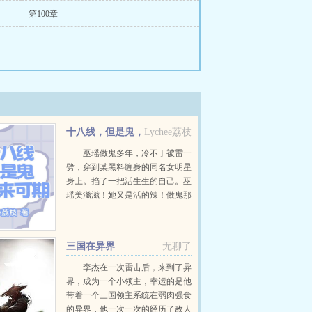
第100章
十八线，但是鬼，
Lychee荔枝
未来可期
巫瑶做鬼多年，冷不丁被雷一
劈，穿到某黑料缠身的同名女明星
身上。掐了一把活生生的自己。巫
瑶美滋滋！她又是活的辣！做鬼那
么多年，生前是孤儿，死后无人供
奉的她，每天除了吃鬼还是吃鬼，
嘴巴都快淡出鸟来了。好不容易重
三国在异界
无聊了
活一次，那不得吃他个昏天...
李杰在一次雷击后，来到了异
界，成为一个小领主，幸运的是他
带着一个三国领主系统在弱肉强食
的异界，他一次一次的经历了敌人