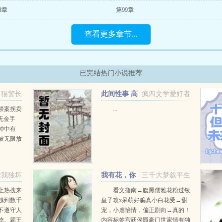
8章
第99章
查看更多章节...
已完结热门小说推荐
白猫警长
此间性事 高
疯四文学爱好者
H 逆ntr
禁案拐卖
...
无金手
帅中有
被无限放
。天才心
年。评估
杀案中。
唯我独坏
我有花，你
三千大梦叙平生
有盆吗+番外
上热搜来
看文指南→腹黑儒雅花粉过敏
越到数千
皇子攻x呆萌好骗真小白花受→甜
不遵守人
宠，小虐怡情，偏正剧向→真的！
统。霸王
内容标签宫廷侯爵豪门世家情有独