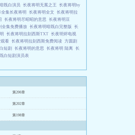
明暗既白演员
长夜将明无冕之王
长夜将明by
阵全集长夜将明
长夜将明全文
长夜将明拉
绍
长夜将明尽昭昭的意思
长夜将明豆
剧全集免费播放
长夜将明暗既白完整版
长
将明
长夜将明拉刻西斯TXT
长夜明烬电视
费观看
长夜将明拉刻西斯免费阅读
方圆剧
即白短剧
长夜将明的意思
长夜将明 陆离
长
暗既白短剧演员表
第206章
第202章
第198章