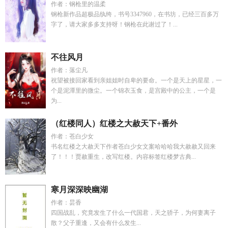
作者：钢枪里的温柔
钢枪新作品超极品纨绔，书号3347960，在书坊，已经三百多万
字了，请大家多多支持呀！钢枪在此谢过了！...
不往风月
作者：落尘凡
祝望被接回家看到亲姐姐时自卑的要命。一个是天上的星星，一
个是泥潭里的微尘。一个锦衣玉食，是宫殿中的公主，一个是
为...
（红楼同人）红楼之大赦天下+番外
作者：苍白少女
书名红楼之大赦天下作者苍白少女文案哈哈哈我大赦赦又回来
了！！！贾赦重生，改写红楼。内容标签红楼梦古典...
寒月深深映幽湖
作者：昙香
四国战乱，究竟发生了什么一代国君，天之骄子，为何妻离子
散？父子重逢，又会有什么发生...