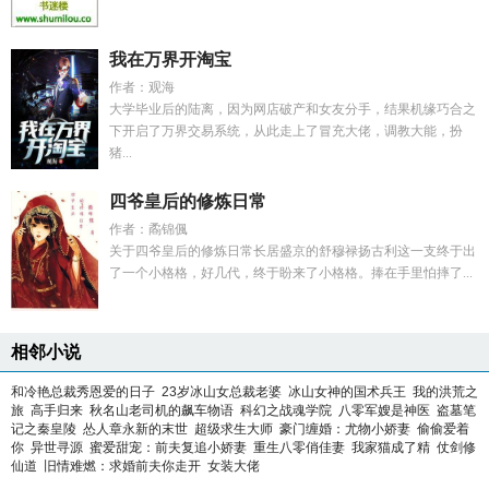
我在万界开淘宝
作者：观海
大学毕业后的陆离，因为网店破产和女友分手，结果机缘巧合之
下开启了万界交易系统，从此走上了冒充大佬，调教大能，扮
猪...
四爷皇后的修炼日常
作者：矞锦偑
关于四爷皇后的修炼日常长居盛京的舒穆禄扬古利这一支终于出
了一个小格格，好几代，终于盼来了小格格。捧在手里怕摔了...
相邻小说
和冷艳总裁秀恩爱的日子
23岁冰山女总裁老婆
冰山女神的国术兵王
我的洪荒之
旅
高手归来
秋名山老司机的飙车物语
科幻之战魂学院
八零军嫂是神医
盗墓笔
记之秦皇陵
怂人章永新的末世
超级求生大师
豪门缠婚：尤物小娇妻
偷偷爱着
你
异世寻源
蜜爱甜宠：前夫复追小娇妻
重生八零俏佳妻
我家猫成了精
仗剑修
仙道
旧情难燃：求婚前夫你走开
女装大佬