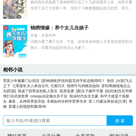
被内忧外患拖累了身体的明兰在三十几岁就离开人世，却意外重
生回了自己七岁那一年，见到了小腹微微隆起的卫恕意。明兰...
锦绣情缘：养个女儿当娘子
作者：木鱼声声
冯夜白娶了傻子沉央，于是，还未体会到做人夫君是何感觉的冯
夜白，却要开始提前学怎么当爹了。...
相邻小说
荒星少年被豪门认回后
[原神崩铁]开拓到提瓦特手机还能用吗？
热忱
[火影]飞云
之下
七零团长夫人来自古代
元黄问天
我用竹马挡桃花他却
穿到离婚现场怎么
办[民国]
我成了前男友的私人医生
茧房逆袭
[唐]太子躺平手册
[综武侠]当玄学降
维打击武侠世界
omega决定抛夫弃子后
泡沫时代东京文豪
和平大使是个凤梨
头
暴富，从种田养崽开始
非酋如何在柯学世界生存
富二代被迫再创业[九零]
替
婚
普通人的我想和最强HE
搜 索