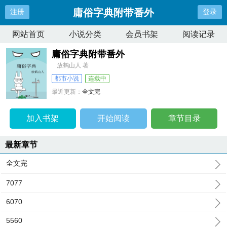
庸俗字典附带番外
注册
登录
网站首页
小说分类
会员书架
阅读记录
庸俗字典附带番外
放鹤山人 著
都市小说
连载中
最近更新：
全文完
更新时间：
2026-04-22 04:26:49
加入书架
开始阅读
章节目录
最新章节
全文完
7077
6070
5560