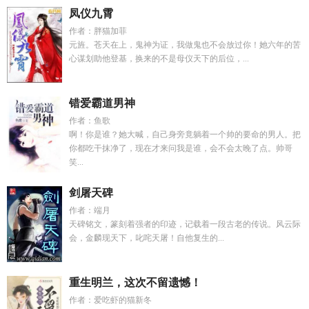
凤仪九霄
作者：胖猫加菲
元旌。苍天在上，鬼神为证，我做鬼也不会放过你！她六年的苦
心谋划助他登基，换来的不是母仪天下的后位，...
错爱霸道男神
作者：鱼歌
啊！你是谁？她大喊，自己身旁竟躺着一个帅的要命的男人。把
你都吃干抹净了，现在才来问我是谁，会不会太晚了点。帅哥
笑...
剑屠天碑
作者：端月
天碑铭文，篆刻着强者的印迹，记载着一段古老的传说。风云际
会，金麟现天下，叱咤天屠！自他复生的...
重生明兰，这次不留遗憾！
作者：爱吃虾的猫新冬