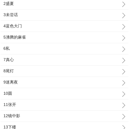
2盛夏
3未尝话
4蓝色大门
5沸腾的麻雀
6私
7真心
8尾灯
9迷离夜
10圆
11张开
12镜中影
13下楼