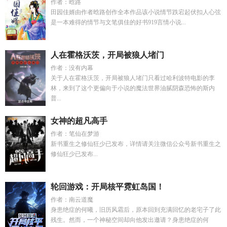
作者：晗路
田园佳婿由作者晗路创作全本作品该小说情节跌宕起伏扣人心弦
是一本难得的情节与文笔俱佳的好书919言情小说...
人在霍格沃茨，开局被狼人堵门
作者：没有内幕
关于人在霍格沃茨，开局被狼人堵门只看过哈利波特电影的李
林，来到了这个更偏向于小说的魔法世界油腻阴森恐怖的斯内
普...
女神的超凡高手
作者：笔仙在梦游
新书重生之修仙狂少已发布，详情请关注微信公众号新书重生之
修仙狂少已发布...
轮回游戏：开局核平霓虹岛国！
作者：南云道魔
身患绝症的何曦，旧历风霜后，原本回到充满回忆的老宅子了此
残生。然而，一个神秘空间却向他发出邀请？身患绝症的何