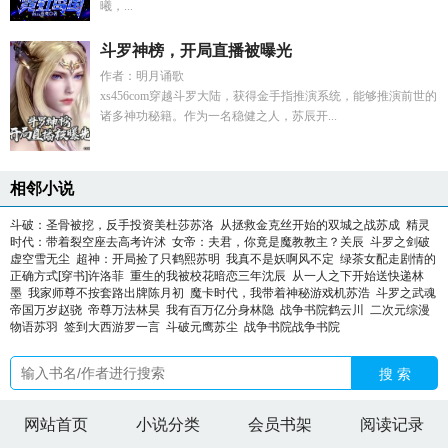
曦，...
斗罗神榜，开局直播被曝光
作者：明月诵歌
xs456com穿越斗罗大陆，获得金手指推演系统，能够推演前世的
诸多神功秘籍。作为一名稳健之人，苏辰开...
相邻小说
斗破：圣骨被挖，反手投资美杜莎苏洛
从拯救金克丝开始的双城之战苏成
精灵
时代：带着裂空座去高考许沭
女帝：夫君，你竟是魔教教主？关辰
斗罗之剑破
虚空雪无尘
超神：开局捡了只鹤熙苏明
我真不是妖啊风不定
绿茶女配走剧情的
正确方式[穿书]许洛菲
重生的我被校花暗恋三年沈辰
从一人之下开始送快递林
墨
我家师尊不按套路出牌陈月初
魔卡时代，我带着神秘游戏机苏浩
斗罗之武魂
帝国万岁赵骁
帝尊万法林昊
我有百万亿分身林隐
战争书院鹤云川
二次元综漫
物语苏羽
签到大西游罗一言
斗破元鹰苏尘
战争书院战争书院
搜 索
网站首页
小说分类
会员书架
阅读记录