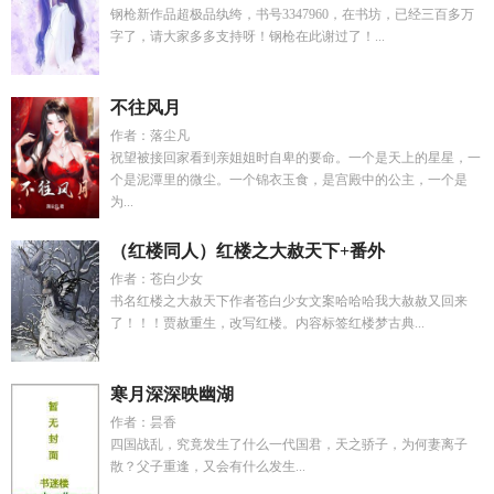
钢枪新作品超极品纨绔，书号3347960，在书坊，已经三百多万
字了，请大家多多支持呀！钢枪在此谢过了！...
不往风月
作者：落尘凡
祝望被接回家看到亲姐姐时自卑的要命。一个是天上的星星，一
个是泥潭里的微尘。一个锦衣玉食，是宫殿中的公主，一个是
为...
（红楼同人）红楼之大赦天下+番外
作者：苍白少女
书名红楼之大赦天下作者苍白少女文案哈哈哈我大赦赦又回来
了！！！贾赦重生，改写红楼。内容标签红楼梦古典...
寒月深深映幽湖
作者：昙香
四国战乱，究竟发生了什么一代国君，天之骄子，为何妻离子
散？父子重逢，又会有什么发生...