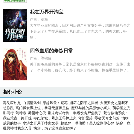
我在万界开淘宝
作者：观海
大学毕业后的陆离，因为网店破产和女友分手，结果机缘巧合之
下开启了万界交易系统，从此走上了冒充大佬，调教大能，扮
猪...
四爷皇后的修炼日常
作者：矞锦偑
关于四爷皇后的修炼日常长居盛京的舒穆禄扬古利这一支终于出
了一个小格格，好几代，终于盼来了小格格。捧在手里怕摔了...
相邻小说
再见应如是
白眉清风剑
穿越风云：繁花
崩坏之阴阳之律者
大唐安史之乱我不
想你乱
高门孤女谋上位，暴君无度捧皇位
魔尊与她的美强惨小娇夫
萌学园之光
影同行
莺啼春
乔梁叶心仪
期末考试考到一半爆发丧尸危机了
荒古修仙系统：
我在荒古一路开挂
毒妃倾城，暴戾王爷撩上火
守护星落
零者天穹之前篇
动物
成灵的故事
水浒之开局干掉史文恭
趁他醉，哄他睡！美人撩到你心醉
快穿：疯
批男神对我宠入骨
快穿：为了退休宿主他拼了