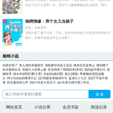
被内忧外患拖累了身体的明兰在三十几岁就离开人世，却意外重
生回了自己七岁那一年，见到了小腹微微隆起的卫恕意。明兰...
锦绣情缘：养个女儿当娘子
作者：木鱼声声
冯夜白娶了傻子沉央，于是，还未体会到做人夫君是何感觉的冯
夜白，却要开始提前学怎么当爹了。...
相邻小说
别喜欢我了
兽人雄性穿越现代
强取豪夺高岭之花后
唯有见你是青山
撞到楼下
的冷脸帅比后
首辅大人的掌上娇
听说我拿了殉情剧本[末世]
我的超市通古代
新
婚有孕
甜水井胡同纪事[七零]
生欲[先婚后爱]
侵占[渴肤]
带着糊涂系统追魔
王
绅士daddy的喂养日记
[足球]霸道青梅俏竹马
蓝湖九十九天
[综]千手葵不靠
谱
听见暴君的心声
[综]个性是大变活刀
npc夫君为我守寡三年后
搜 索
网站首页
小说分类
会员书架
阅读记录