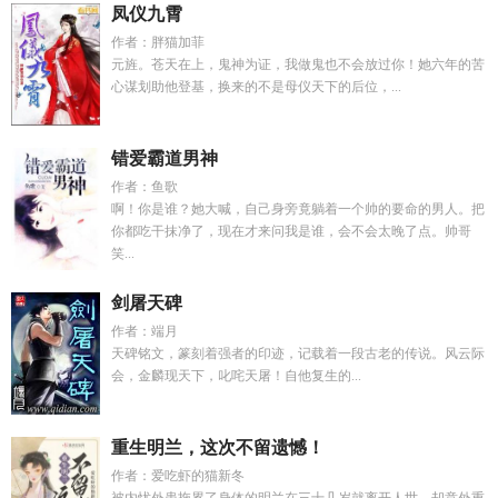
凤仪九霄
作者：胖猫加菲
元旌。苍天在上，鬼神为证，我做鬼也不会放过你！她六年的苦
心谋划助他登基，换来的不是母仪天下的后位，...
错爱霸道男神
作者：鱼歌
啊！你是谁？她大喊，自己身旁竟躺着一个帅的要命的男人。把
你都吃干抹净了，现在才来问我是谁，会不会太晚了点。帅哥
笑...
剑屠天碑
作者：端月
天碑铭文，篆刻着强者的印迹，记载着一段古老的传说。风云际
会，金麟现天下，叱咤天屠！自他复生的...
重生明兰，这次不留遗憾！
作者：爱吃虾的猫新冬