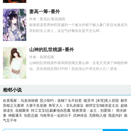
妻高一筹+番外
作者：梨花白/梨花烟雨
标签权谋美男种田穿越到一个被当作棋子嫁入豪门并且光速成为
弃妇的女人身上，这运气好像实在是不怎么样...
山神的乱世桃源+番外
作者：风雨琉璃
山神的乱世桃源作者风雨琉璃文案山神，古老又充满了神秘的神
仙，其实他就在我们中间！庇佑深山中求生的人们！讲述...
相邻小说
欢喜冤家：乌龙俏保镖
恶少契约：迷糊丫头不好惹
噬灵书
[末世]美人窃国
都市
异能之元素师
大唐不良皇婿
将军大人：非礼勿靠近
彪悍宝宝II娘亲是太后
超级
借读生
花都聚美
特工宝宝I总裁爹地你恶魔
暗夜禁宠：金主，别爱我！
萌夫娇
妻
神眼通天
别惹总裁
与校草在一起的日子
武神传说
无限制入侵
我是内奸
炼
气五千年