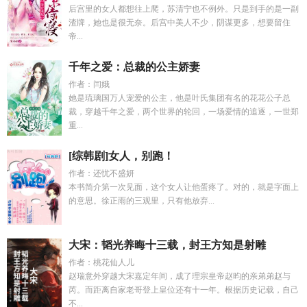
后宫里的女人都想往上爬，苏清宁也不例外。只是到手的是一副
渣牌，她也是很无奈。后宫中美人不少，阴谋更多，想要留住
帝...
千年之爱：总裁的公主娇妻
作者：闫娥
她是琉璃国万人宠爱的公主，他是叶氏集团有名的花花公子总
裁，穿越千年之爱，两个世界的轮回，一场爱情的追逐，一世郑
重...
[综韩剧]女人，别跑！
作者：还忧不盛妍
本书简介第一次见面，这个女人让他蛋疼了。对的，就是字面上
的意思。徐正雨的三观里，只有他放弃...
大宋：韬光养晦十三载，封王方知是射雕
作者：桃花仙人儿
赵瑞意外穿越大宋嘉定年间，成了理宗皇帝赵昀的亲弟弟赵与
芮。而距离自家老哥登上皇位还有十一年。根据历史记载，自己
不...