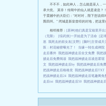
不不不，如此神人，怎么能是巫人，一
承大统。 莫非！传闻中的仙人就是凌息？！
于震撼中的大臣们：“对对对，陛下您说得对
围四州。” 闭城是新皇曾经的封地，把这里
相邻推荐：
[原神]他们真是宝箱里开出
（无限）
[综武侠]一开始是为了活命
[足
崽
我死去的前女友[文野]
[脑叶]主管成天
医：村花秘密曝光了！
当缘一转生成禅院
走后番外
我把战神掳走后全文免费
我把战
掳走后免费阅读
我把战神掳走后凌息霍
文
我把战神掳走后by
我把战神掳走后免
把战神掳走后格格党
我把战神掳走后TX
把战神掳走后24
我把战神掳走后笔趣阁
走后txt
我把战神掳走后50
我把战神掳走