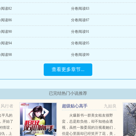
阅读82
分卷阅读83
阅读86
分卷阅读87
阅读90
分卷阅读91
阅读94
分卷阅读95
阅读98
分卷阅读99
查看更多章节...
已完结热门小说推荐
风行者
超级贴心高手
九姑良
一名平凡的
火爆新书一群美女租友很野
，开始了
蛮，总是欺负他，却不知他会透
的情谊，
视，虽然一脸委屈的注视着她们，
怨情仇，上
但是心里面却已经笑开了花，美，