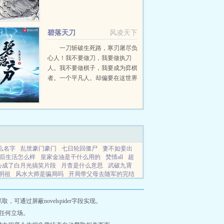
凡的厨师男主穿越去奇幻魔法大
陆，过着平凡异域生活的故事。唯
一的亲人去世，八岁的劳里只有妖
碧落天刀
风凌天下
精系幻兽翡翠...
一刀斩破生死路，寒刃屠尽负
心人！我不要做刀，我要做执刀
人。我不要做棋子，我要成为弈棋
者。一个平凡人。却偏要在这世界
上活出自己。未知前路渺茫，不知
前途何在只是一步步走去，不知不
觉，已是一路风云，别有天地。荆
棘路，红尘遥巧腾挪，...
么名字
乱世豪门豪门
七日轮回僵尸
妻不如妾出
后生活怎么样
皇家金油是干什么用的
焚情all
超
心成了白月光搞笑片段
月杳是什么意思
武破九霄
明祖
风水大师是骗局吗
开局带父母去随军的完结
就无敌下山就无敌是谁演的
我的老婆是抢神
武破
皮子讨封的民间含义
系统文女配后宫
清冷美人和
天下无双
青主玩的传奇的
APP仙魔记
神社巫女可
通过屏蔽novelspider字段实现。
不小心成了白月光白伊怜
穿成豪门假少爷后成了团
任何立场。
唤玩法介绍
皇家金册
女主角叫安念短剧
谋曹彰