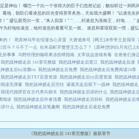
定是神仙！ 嘴巴一个比一个张得大的臣子们忽然记起，貌似听过一则民
 蓦地，朝臣们看凌息的目光变得异常炙热，天佑我大盛啊！ “以凌先生
！” 盛弘新莞尔一笑，“来人拟旨！” “……封凌息为淮南王，封地……”
作为封地给凌息，他对凌息的看重可见一斑。 凌息和霍琚双双一愣，盛弘新
来的！
用原神马甲在综漫当心灵蛋
大唐诡务司
[网王]冰帝帝王是我哥
球]宫斗？斗不了一点
在米花町开蟹堡王怎么了？
[原神]您的白月光已上
无所事事
乌野经理的咖啡果冻投喂指南
太宰说这游戏有毒
在爸爸们身边
我把战神掳走后 141章完整版
我把战神掳走后晋江
我把战神掳走后凌
神掳走后by清麓txt
我把战神掳走后免费
我把战神掳走后免费阅读24章
琚
我把战神掳走后TXT百度资源
我把战神掳走后txt百度资源
我把战神掳
费阅读无弹窗
我把战神掳走后完结
诸葛亮走后留下一战神
我把战神掳走
T
我现代指挥官在古代养兵驯夫
我把战神掳走后讲的什么
我把战神掳走
免费阅读
我把战神掳走后作者清麓
我把战神掳走后轻松
我把战神掳走后
后讲什么
我把战神掳走后笔趣阁
我把战神掳走后凌息免费
《我把战神掳走后 141章完整版》最新章节