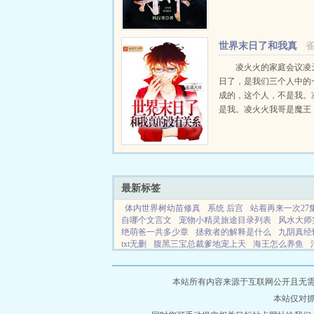
演了一幕属于英雄的时代
就无上丹神！一丹在手，
有！5iwxcom...
世界末日了和我真
的没有关系
凌火火的家庭会议凌
日了，是我们三个人中的
成的，这个人，不是我。
是我。凌火火我哥是魔王
灭世，所以世界末日了，
没有关系！...
最新标签
体内世界树幼苗修真
系统 后宫
站着再来一次27
自哪个文言文
宠物小精灵旅途目录列表
风水大师
绝萌爸一共多少章
拯救者的解释是什么
九阴真经
txt无删
腹黑三宝总裁爹地宠上天
海王怎么养鱼
附庸风雅打一生肖
摹末替身传说
一人一世
一世
九霄林尘
夏五CP文在线阅读
焚情短剧女主白妍
开局带领家族隐居幕后
九岁小狂妃
甘心情愿什
本站所有内容来源于互联网公开且无需登录
以谈恋爱吗
三国演义电视剧全集免费观看
重生的
本站仅对
宠免费阅读
人皮子讨封黄皮子都懵了Txt
南明MC