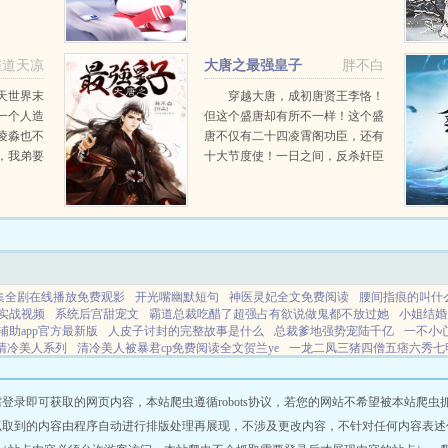
篇章，成
美，真是太美了啊！...
天地我
雀道天凉
大唐之最强皇子
胖不白
天世界末
穿越大唐，成初唐贤王李恪！
一个人造
但这个盛唐却有所不一样！这个盛
凌淼也不
唐不仅有二十四凌霄阁功臣，还有
，我弟要
十大节度使！一日之间，反杀奸臣
和我真的
叛军反贼！坐稳岭南节度使，从此
手握全世界最繁荣的广州港，掌控
天下之狼兵！解决疟疾，超低税
收，造强大的军队，事农桑...
集全剧在线播放免费观影
开光嘴幽默短句
神医灵妃全文免费阅读
腰间指痕的叫什
实战视频
系统后宫甜宠文
霸道总裁吃醋了超强占有欲说做鬼都不放过她
小姐结婚
辅助app官方最新版
人皮子讨封的完整故事是什么
总裁爹地强势宠陆千亿
一不小
清冷美人系列
清冷美人被暴君cp免费阅读全文贺兰ye
一龙二凤三猪四僧五痞六秀七
人万世人
神级宗师动漫
萍踪迹
萍踪掠影书籍
主角拿了反派剧本
修仙五年下山
女主安念之
降头师斗法电影免费观看
年龄差大一点叫叔什么恋爱
南明史百科
人
么生肖
医神赘婿林默最新章节更新
最终之实
系统后宫文一口气看完
全职武神之
即可获取的网页内容，本站爬虫遵循robots协议，若您的网站不希望被本站爬虫抓取，可
我只想当咸鱼断刺飘雪
天才丹药师免费
无限轮回无限剧情点
开光嘴有福气吗
一
抓取到的内容由程序自动进行排版处理再展现，不涉及更改内容，不针对任何内容表述
科技公司我成了国产之光在百度
三岁奶娃团团动漫全集
妻妾争专宠
幻境领主召