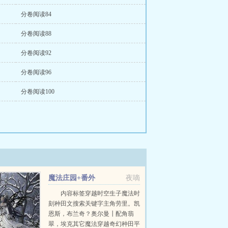
分卷阅读84
分卷阅读88
分卷阅读92
分卷阅读96
分卷阅读100
魔法庄园+番外
夜嘀
内容标签穿越时空生子魔法时
刻种田文搜索关键字主角劳里。凯
恩斯，布兰奇？奥尔曼┃配角翡
翠，埃克其它魔法穿越奇幻种田平