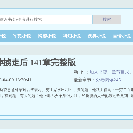
搜索
小说
军史小说
网游小说
科幻小说
灵异小说
言情小说
掳走后 141章完整版
动 作：
加入书架
、
章节目录
4-09 13:30:41
最新章节：
分卷阅读245
新人类凌息意外穿到古代农村。穷山恶水出刁民，没问题，他武力值高；一穷二白
，有问题！有大问题！他上哪儿弄个身强力壮，经折腾的人帮他渡过热潮期.. 