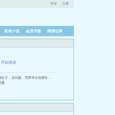
登录
注册
其他小说
会员书架
阅读记录
、
开始阅读
饿肚子，没问题，荒野求生他擅长；
清麓