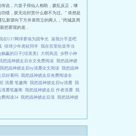
间传说，六皇子得仙人相助，拨乱反正，继
的功绩，朕无论封赏什么都不为过。” 依然处
 盛弘新望向下方并肩而立的两人，“闭城及周
把霍琚的老...
我在U17网球赛场为国争光
逼我分手是吧
线
排球少年虎杖同学
我在宫里给皇帝当
躺赢的日子[综英美]
大明风流
乡野小神
我把战神掳走后全文免费阅读
我把战神掳
我把战神掳走后by清麓全文阅读
我把战神
走后好看吗
我把战神掳走后免费阅读全
后 清麓 笔趣阁
我把战神掳走后by清麓
我
后清麓笔趣阁
我把战神掳走后 作者清麓
我
免费阅读24
我把战神掳走后清
我把战神掳