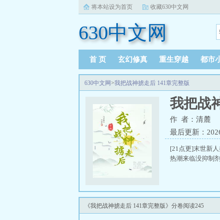
将本站设为首页
收藏630中文网
630中文网
首 页
玄幻修真
重生穿越
都市
630中文网
>
我把战神掳走后 141章完整版
我把战神
作 者：清麓
最后更新：2026-0
[21点更]末世
热潮来临没抑制剂
《我把战神掳走后 141章完整版》分卷阅读245