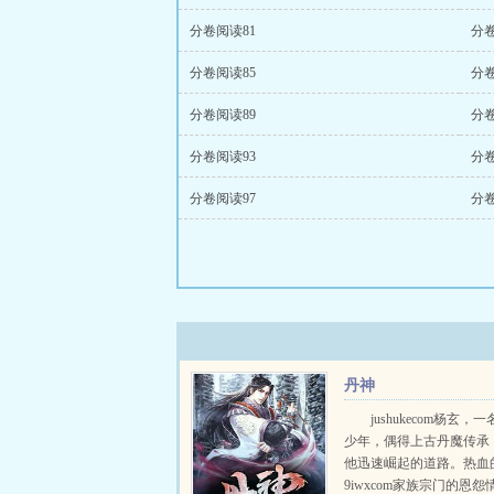
分卷阅读81
分卷
分卷阅读85
分卷
分卷阅读89
分卷
分卷阅读93
分卷
分卷阅读97
分卷
丹神
jushukecom杨玄，
少年，偶得上古丹魔传承
他迅速崛起的道路。热血
9iwxcom家族宗门的恩