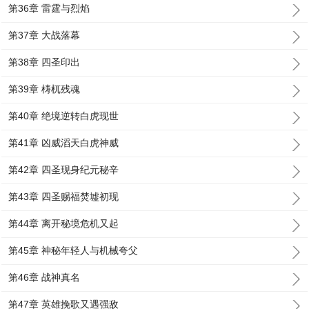
第36章 雷霆与烈焰
第37章 大战落幕
第38章 四圣印出
第39章 梼杌残魂
第40章 绝境逆转白虎现世
第41章 凶威滔天白虎神威
第42章 四圣现身纪元秘辛
第43章 四圣赐福焚墟初现
第44章 离开秘境危机又起
第45章 神秘年轻人与机械夸父
第46章 战神真名
第47章 英雄挽歌又遇强敌