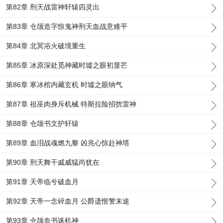
第82章 刑天战雷神轩辕四灵出
第83章 仓颉造字惊鬼神刑天血战意难平
第84章 北冥浴火破境重生
第85章 冰原深处觅神藏时墟之眼初显芒
第86章 寒冰棺内藏玄机 时墟之眼纳气
第87章 祖巫肉身斥机械 特斯拉险招扰雷神
第88章 仓颉书文护轩辕
第89章 血泪战魂燃九黎 凶兆心惊赴神塔
第90章 刑天舞干戚威猛尚犹在
第91章 天帝临兮破血月
第92章 天帝一念碎血月 公爵遗恨警末途
第93章 仓颉血书诛机神