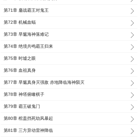
第71章 鏖战霸王对鬼王
第72章 机械血蝠
第73章 旱魃海神落难记
第74章 绝境共鸣霸王归来
第75章 时墟之眼
第76章 血祖真身
第77章 旱魃真身灭强敌 赤地降临海神陨灭
第78章 神塔俯瞰棋子
第79章 霸王破鬼门
第80章 棺盖挡死劫风暴起
第81章 三方异动雷神降临