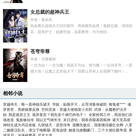
女总裁的超神兵王
作者：紫辰风
热血爽文超级兵王回归都市，再掀腥风血雨！傲娇总裁，清纯校
花，甜美护士，妩媚空姐，温柔教师，均与他结...
苍穹帝尊
作者：天降横财
一念为仙！一念为魔！我若不为仙，便为魔！一念动苍穹，一思
撼大地！以魔之态君临天下！我要让所有人在我脚下颤抖！...
相邻小说
穿越倚天：唯一真神镇压诸天
华娱：贴脸开大，众导演集体破防
御鬼者****
魂
穿兽世，美娇娘要反推
空间灵泉：穿越大佬独宠小夫郎
武侠：从魔教护法开
始
我是诡异之主
诡异复苏？我先卖个淋巴肉包子！
全家抢我工作，我送他们农
场改造
鬼族修仙传
我以文气铸长生
末日进化：我靠吞噬基因弑神
诸天至高星
神转生成为书店老板
九狱镇天：逆世传奇
退圈失败后，我靠慢综爆红全网
八零
二嫁硬汉队长，渣父子悔断肠
星海追猎
她复仇掀翻豪门，三个大佬红眼争宠
寒
域灵启：冰魂破魔录
武灵太虚