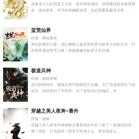
读者亲人们好我是王力友，有共鸣有感动，请用微信群去推荐朋
友，感动更多，本书内容幽默诙谐，知识面覆盖极其丰富，...
蛮荒仙界
作者：网络黑侠
来自妖界的力量，强行撕裂人族蛮荒世界与妖界之间的天空，打
开两界通道苍穹之眼！密密麻麻的妖兽大军仿佛...
极道兵神
作者：超级老猪
昔日的特种兵，雇佣兵界中的猥琐王左建，为了完成曾经许下的
诺言，悄然来到了中州市。为了弥补内心的愧疚，开...
穿越之美人夜奔+番外
作者：烟秾
穿越之美人夜奔作者烟秾文案新来的木匠？收了！新做好的杏
脯？很好，打包卖掉！唔至于向伟之么，看在他这么...