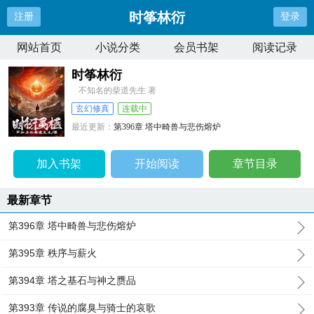
时筝林衍
注册
登录
网站首页
小说分类
会员书架
阅读记录
时筝林衍
不知名的柴道先生 著
玄幻修真
连载中
最近更新：
第396章 塔中畸兽与悲伤熔炉
更新时间：
2026-04-09 15:42:37
加入书架
开始阅读
章节目录
最新章节
第396章 塔中畸兽与悲伤熔炉
第395章 秩序与薪火
第394章 塔之基石与神之赝品
第393章 传说的腐臭与骑士的哀歌