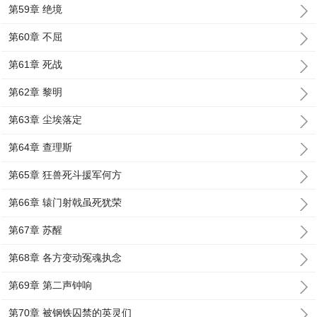
第59章 绝境
第60章 不屈
第61章 死战
第62章 黎明
第63章 尘埃落定
第64章 查理斯
第65章 狂兽死斗援军何方
第66章 辕门射戟虽死犹荣
第67章 苏醒
第68章 各方变动冤魂执念
第69章 第二声钟响
第70章 被钢铁囚禁的英灵们