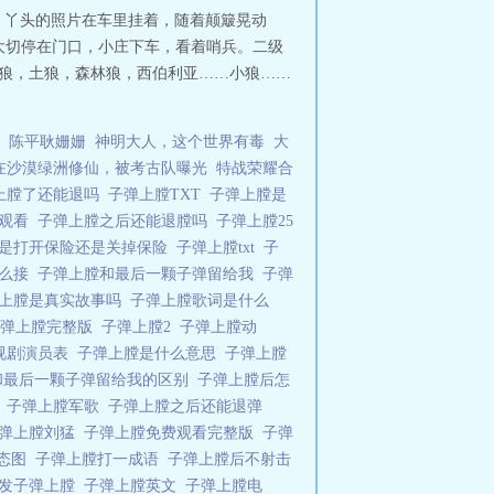
。丫头的照片在车里挂着，随着颠簸晃动
 大切停在门口，小庄下车，看着哨兵。二级
“灰狼，土狼，森林狼，西伯利亚……小狼……
陈平耿姗姗
神明大人，这个世界有毒
大
在沙漠绿洲修仙，被考古队曝光
特战荣耀合
上膛了还能退吗
子弹上膛TXT
子弹上膛是
费观看
子弹上膛之后还能退膛吗
子弹上膛25
时是打开保险还是关掉保险
子弹上膛txt
子
怎么接
子弹上膛和最后一颗子弹留给我
子弹
上膛是真实故事吗
子弹上膛歌词是什么
子弹上膛完整版
子弹上膛2
子弹上膛动
视剧演员表
子弹上膛是什么意思
子弹上膛
和最后一颗子弹留给我的区别
子弹上膛后怎
头
子弹上膛军歌
子弹上膛之后还能退弹
弹上膛刘猛
子弹上膛免费观看完整版
子弹
动态图
子弹上膛打一成语
子弹上膛后不射击
连发子弹上膛
子弹上膛英文
子弹上膛电