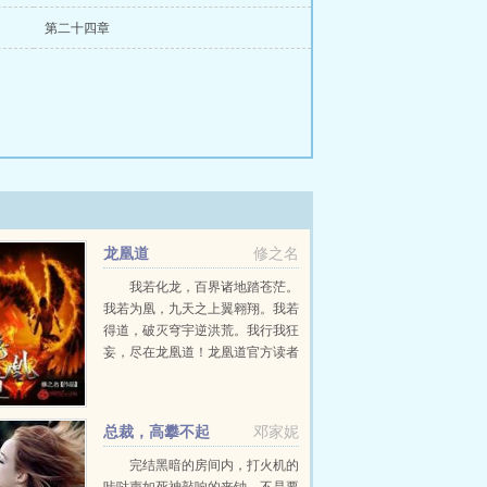
第二十四章
龙凰道
修之名
我若化龙，百界诸地踏苍茫。
我若为凰，九天之上翼翱翔。我若
得道，破灭穹宇逆洪荒。我行我狂
妄，尽在龙凰道！龙凰道官方读者
Q群88418617...
总裁，高攀不起
邓家妮
完结黑暗的房间内，打火机的