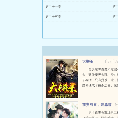
第二十一章
第
第二十五章
第
大拼杀
千万千
黑天魔界自魔祖魔宗
去，致使魔界大乱，身在
了存活，只有拼杀一途，
魔界便成了拼杀之界。魔
少不得屠戮血腥魔族好强
修炼存身魔界内的拼杀征
死敌人，纷纷无所不用其..
前妻有喜，陆总请
排队恭喜
男主追妻火葬场男二