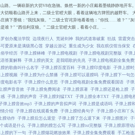
2 山路。一辆崭新的大切V8在急驰。焕然一新的小庄戴着墨镜静静地开车
岗。 大切顺着山路开上来，二级士官瞪大眼，看着这辆地方牌照的越野车。
小庄摘下墨镜：“我找灰狼。” 二级士官诧异地看着他：“你找……谁？” 
谁？” “西伯利亚狼。” 二级士官瞪大眼，看着小庄。 ...
斗罗创办魔法学院
边境夜行人
荒诞剑神
我的武道靠破案
狂战
雷霆突击
小可爱原来是满级黑心莲
穿越云游记
重生成为少女
我在殡仪馆当保安
民俗学经历
子弹上膛林峰
子弹上膛电视剧
子弹上膛电视剧完整版
子弹
成语答案解释
子弹上膛的英文
是我唱歌的先兆
子弹上膛电视剧全集免
上膛的歌曲叫什么名字
子弹上膛百度百科
子弹上膛印度电影
子弹上膛
弹上膛视频
子弹上膛为什么禁播
子弹上膛可以退膛吗
子弹上膛下一句
印度电影名字
子弹上膛什么意思
子弹上膛电视剧全集免费观看国语
子弹
上膛声音音效
子弹上膛免费阅读
子弹上膛原著
子弹上膛还是枪上膛
后感
子弹上膛的声音
子弹上膛刘猛TXT
子弹上膛全本TXT
子弹上膛电
子弹上膛音效mp3
子弹上膛的声音拟声词
子弹上膛是成语吗
子弹上膛
剧情介绍
子弹上膛在线观看免费
子弹上膛经典句子
子弹上膛小庄和丫
上膛动作
子弹上膛后怎么退堂
子弹上膛了怎么退下来
子弹上膛图片
子
一个成语是什么
子弹上膛的膛怎么写
子弹上膛txt完整版
子弹上膛原理
弹上膛的下一句
子弹上膛烟花燃放效果
子弹上膛全集免费观看
手工枪