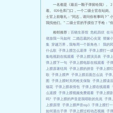
一名都是《最后一颗子弹留给我》。 
着。 026仓库门口，一个二级士官在站
士官上前敬礼：“同志，请问你有事吗？” 
我找他们。” 二级士官的手摸住了手枪：“你是
相邻推荐：
百晓生茶馆
危机四伏
在
佬放我一马如何
二婚总裁的心尖宠
替嫁
集
穿越万界，我每周一个新角色！
我的
什么歌
子弹上膛怎么退弹
子弹上膛打一
集电视剧在线观看
子弹上膛演员表
子弹
弹上膛下一句
子弹上膛电影在线观看
子
上膛原著结局
子弹上膛的拼音
子弹上膛
歌
子弹上膛声
子弹上膛后面怎么说
子弹
图
子弹上膛时关闭枪支保险
子弹上膛读
烟花
子弹上膛表情包
子弹上膛在线观看
么退膛
子弹上膛视频免费观看
子弹上膛
吗?
子弹上膛的声音是我唱歌的先兆
子弹
上膛原理
子弹上膛声音mp3
子弹上膛打
如何退出子弹
子弹上膛过程动态视频
子