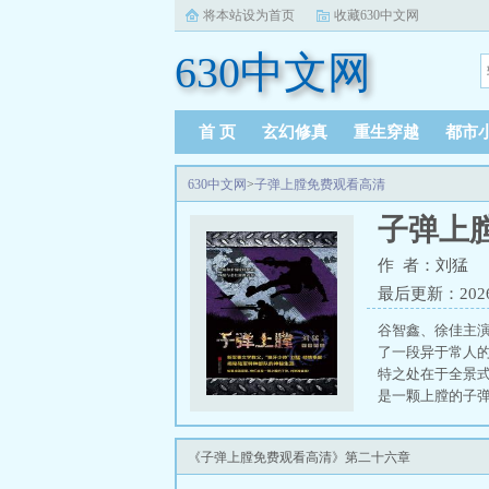
将本站设为首页
收藏630中文网
630中文网
首 页
玄幻修真
重生穿越
都市
630中文网
>
子弹上膛免费观看高清
子弹上
作 者：刘猛
最后更新：2026-0
谷智鑫、徐佳主
了一段异于常人
特之处在于全景
是一颗上膛的子弹
《子弹上膛免费观看高清》第二十六章