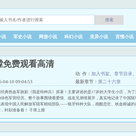
搜索
小说
军史小说
网游小说
科幻小说
灵异小说
言情小说
膛免费观看高清
动 作：
加入书架
、
章节目录
4-10 09:04:53
最新章节：
第二十六章
演经典热血军旅剧《我是特种兵》原著！主要讲述的是17岁的大学生小庄，为
的绿色军营经历。整个故事围绕着爱情、战友兄弟情展开，真实地记录了中国陆
式表现中国人民解放军陆军精锐部队——狼牙特种大队，残酷悲壮、铁血精诚的
，时刻准备着！ 子弹上膛