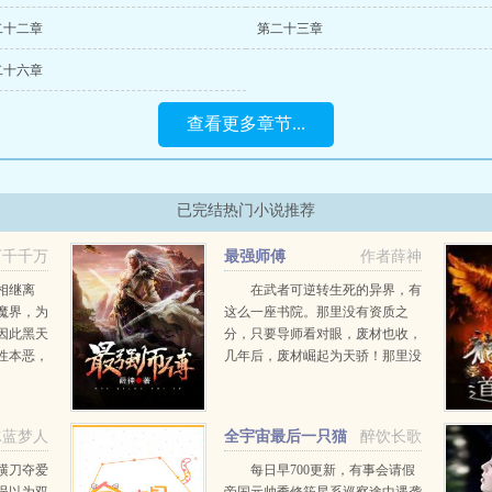
二十二章
第二十三章
二十六章
查看更多章节...
已完结热门小说推荐
万千千万
最强师傅
作者薛神
相继离
在武者可逆转生死的异界，有
魔界，为
这么一座书院。那里没有资质之
因此黑天
分，只要导师看对眼，废材也收，
性本恶，
几年后，废材崛起为天骄！那里没
，自然有
有背景之分，就算你是龙族太子，
战，为杀
仙王后人，入了书院，也得给我老
.
老实实从杂役学子干起。有人说...
冰蓝梦人
全宇宙最后一只猫
醉饮长歌
横刀夺爱
每日早700更新，有事会请假