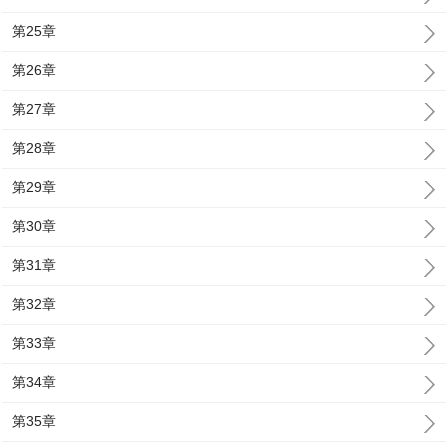
第25章
第26章
第27章
第28章
第29章
第30章
第31章
第32章
第33章
第34章
第35章