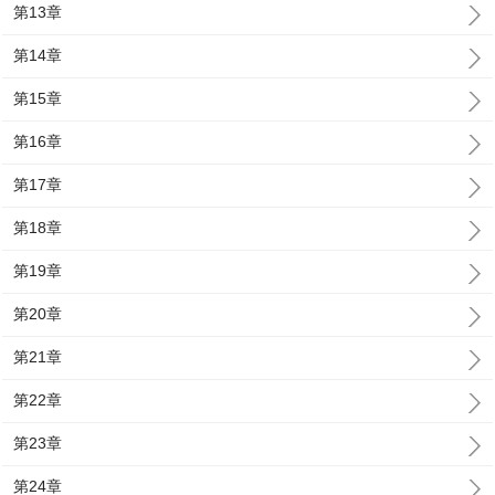
第13章
第14章
第15章
第16章
第17章
第18章
第19章
第20章
第21章
第22章
第23章
第24章