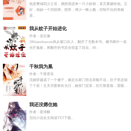
他是樊城四少之首，偶然闯进来一只小妖精，直言要嫁给他。正
好，他缺一个挡箭牌。然而，傅少一睡上瘾，控制不住的将她
宠...
我从蚊子开始进化
作者：泥石像
186xiaoshuocom风从窗口吹入，翻开了无数本书。藏书阁中一道
光芒逸散，将翻开的书页全部盖了回去。00...
千秋我为凰
作者：千苒君笑
沈娴穿越成了一个傻子，被赶出家门毁去容貌不说，肚子里还揣
了个崽！丈夫另娶新欢当日，她登门贺喜，狂打新妾脸，震慑...
我还没摁住她
作者：星球酥
完结小说全文阅读TXT下载...