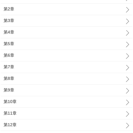
第2章
第3章
第4章
第5章
第6章
第7章
第8章
第9章
第10章
第11章
第12章