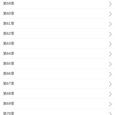
第59章
第60章
第61章
第62章
第63章
第64章
第65章
第66章
第67章
第68章
第69章
第70章