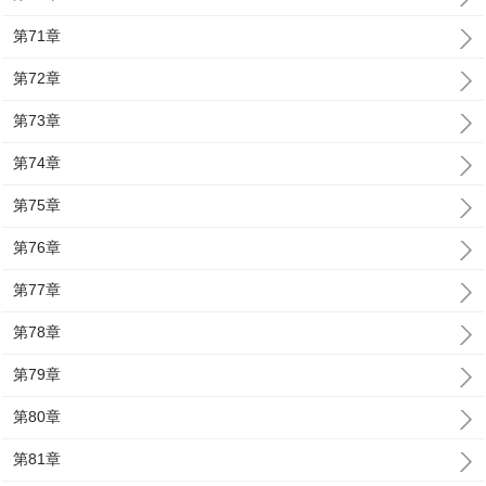
第71章
第72章
第73章
第74章
第75章
第76章
第77章
第78章
第79章
第80章
第81章