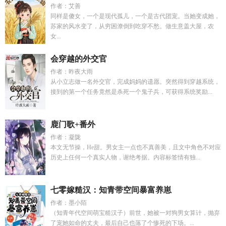
作者：艾善
同样是傻女，一个是现代孤儿，一个是古代团宠。当她变成她，
苏家的风水变了，从穷困潦倒到吃穿不愁。做生意盖大屋，农
女...
会穿越的外交官
作者：昨夜大雨
从小立志做一名外交官，完成妈妈的遗愿。突然得到穿越系统，
接到的第一个任务竟然是杀死一个鬼子兵，可获得系统奖励...
鹿门歌+番外
作者：凝陇
本文无节操，He甜。男女主一点也不真善美，且文中角色不对应
历史上任何一个真实人物，谢绝考据。内容标签情有独...
七零嫁糙汉：知青带空间暴富养崽
作者：墨小陌
（知青年代空间萌宝糙汉子）前世，她被一对狗男女算计，抛弃
了宠她如命的丈夫，最后自己也落了个惨死的下场。...