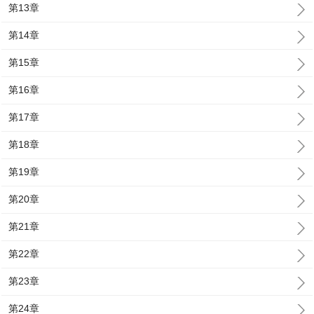
第13章
第14章
第15章
第16章
第17章
第18章
第19章
第20章
第21章
第22章
第23章
第24章