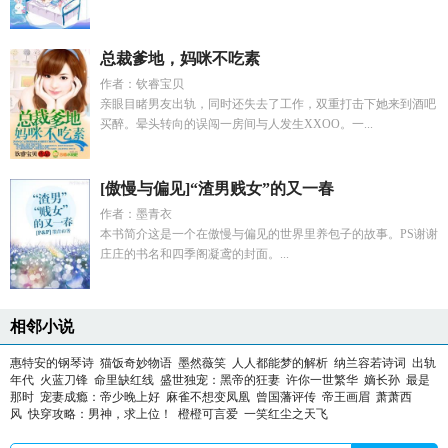
总裁爹地，妈咪不吃素
作者：钦睿宝贝
亲眼目睹男友出轨，同时还失去了工作，双重打击下她来到酒吧
买醉。晕头转向的误闯一房间与人发生XXOO。一...
[傲慢与偏见]“渣男贱女”的又一春
作者：墨青衣
本书简介这是一个在傲慢与偏见的世界里养包子的故事。PS谢谢
庄庄的书名和四季阁凝鸢的封面。...
相邻小说
惠特安的钢琴诗
猫饭奇妙物语
墨然薇笑
人人都能梦的解析
纳兰容若诗词
出轨
年代
火蓝刀锋
命里缺红线
盛世独宠：黑帝的狂妻
许你一世繁华
嫡长孙
最是
那时
宠妻成瘾：帝少晚上好
麻雀不想变凤凰
曾国藩评传
帝王画眉
萧萧西
风
快穿攻略：男神，求上位！
橙橙可言爱
一笑红尘之天飞