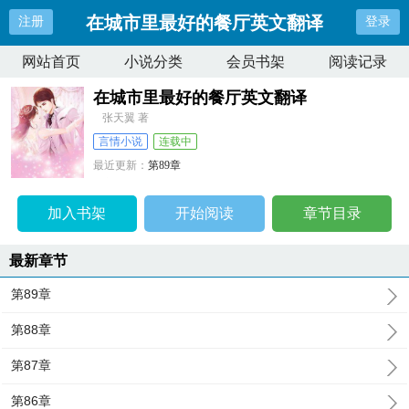
在城市里最好的餐厅英文翻译
注册
登录
网站首页
小说分类
会员书架
阅读记录
在城市里最好的餐厅英文翻译
张天翼 著
言情小说
连载中
最近更新：
第89章
更新时间：
2026-04-09 13:16:25
加入书架
开始阅读
章节目录
最新章节
第89章
第88章
第87章
第86章