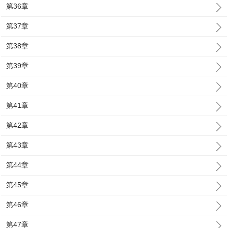
第36章
第37章
第38章
第39章
第40章
第41章
第42章
第43章
第44章
第45章
第46章
第47章