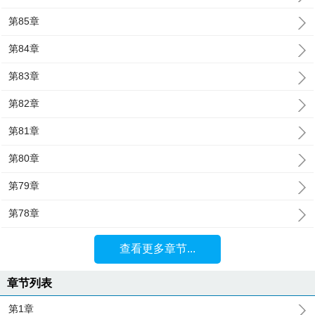
第85章
第84章
第83章
第82章
第81章
第80章
第79章
第78章
查看更多章节...
章节列表
第1章