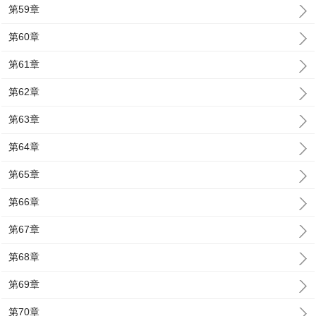
第59章
第60章
第61章
第62章
第63章
第64章
第65章
第66章
第67章
第68章
第69章
第70章