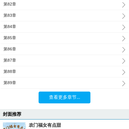
第82章
第83章
第84章
第85章
第86章
第87章
第88章
第89章
查看更多章节...
封面推荐
农门福女有点甜