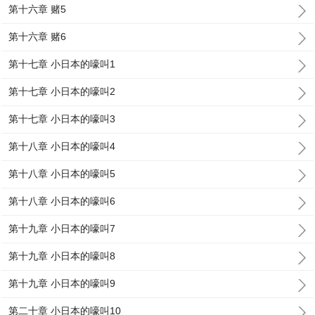
第十六章 赌5
第十六章 赌6
第十七章 小日本的嚎叫1
第十七章 小日本的嚎叫2
第十七章 小日本的嚎叫3
第十八章 小日本的嚎叫4
第十八章 小日本的嚎叫5
第十八章 小日本的嚎叫6
第十九章 小日本的嚎叫7
第十九章 小日本的嚎叫8
第十九章 小日本的嚎叫9
第二十章 小日本的嚎叫10