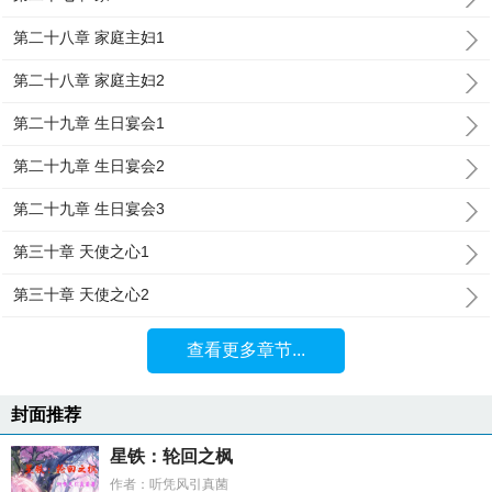
第二十八章 家庭主妇1
第二十八章 家庭主妇2
第二十九章 生日宴会1
第二十九章 生日宴会2
第二十九章 生日宴会3
第三十章 天使之心1
第三十章 天使之心2
查看更多章节...
封面推荐
星铁：轮回之枫
作者：听凭风引真菌