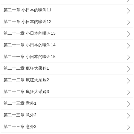
第二十章 小日本的嚎叫11
第二十章 小日本的嚎叫12
第二十一章 小日本的嚎叫13
第二十一章 小日本的嚎叫14
第二十一章 小日本的嚎叫15
第二十二章 疯狂大采购1
第二十二章 疯狂大采购2
第二十二章 疯狂大采购3
第二十三章 意外1
第二十三章 意外2
第二十三章 意外3