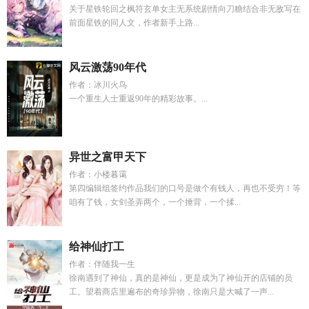
关于星铁轮回之枫符玄单女主无系统剧情向刀糖结合非无敌写在
前面星铁的同人文，作者新手上路...
风云激荡90年代
作者：冰川火鸟
一个重生人士重返90年的精彩故事。...
异世之富甲天下
作者：小楼暮霭
第四编辑组签约作品我们的口号是做个有钱人，再也不受穷！等
咱有了钱，女剑圣弄两个，一个捶背，一个揉...
给神仙打工
作者：伴随我一生
徐南遇到了神仙，真的是神仙，更是成为了神仙开的店铺的员
工。望着商店里遍布的奇珍异物，徐南只是大喊了一声...