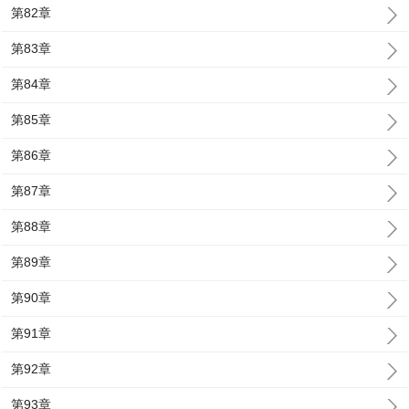
第82章
第83章
第84章
第85章
第86章
第87章
第88章
第89章
第90章
第91章
第92章
第93章