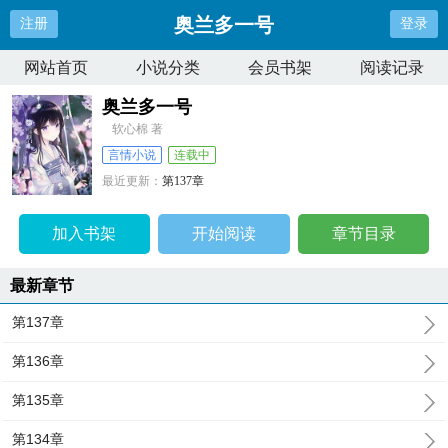
奥兰多一号
注册
登录
网站首页
小说分类
会员书架
阅读记录
奥兰多一号
软心棉 著
言情小说
连载中
最近更新：
第137章
更新时间：
2026-04-10 13:29:15
加入书架
开始阅读
章节目录
最新章节
第137章
第136章
第135章
第134章