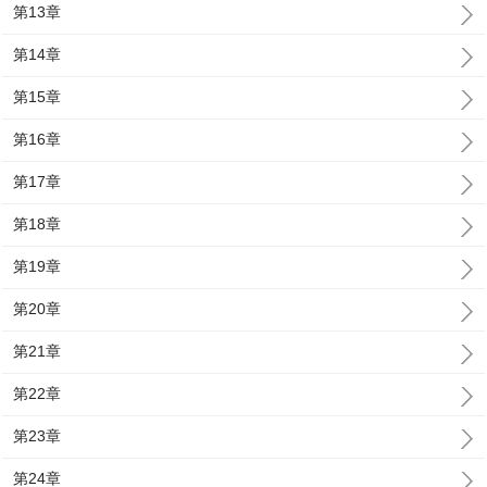
第13章
第14章
第15章
第16章
第17章
第18章
第19章
第20章
第21章
第22章
第23章
第24章