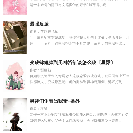
是一本难得的情节与文笔俱佳的好书919言情小说...
最强反派
作者：梦想在飞扬
叮！恭喜宿主穿越成功！获得穿越大礼包十连抽，是否开启！开
启！叮！恭喜，宿主获得永恒不死之躯！恭喜，宿主获得永...
变成锦鲤掉到男神浴缸该怎么破〔星际〕
作者：甜画舫
何如歌沉迷于你的专属恋人这款恋爱养成游戏，被里面穿上军装
性感撩人，变成原型是白虎的男神迷得神魂颠倒。游戏打到...
男神们争着当我爹+番外
作者：故筝
装作一本正经宠受狂魔标准受吹攻X傻白甜很能吃（天然黑）受
CP越铮X容枝伪父子！无血缘关系！会很快知道受不是自...