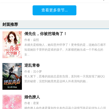
查看更多章节...
封面推荐
傅先生，你被挖墙角了！
作者：焱熙
未婚夫是植物人，她却意外怀孕了！更奇怪的是，连她自己都不
知道她肚子里怀的是谁的孩子。大家都把她当成一个不检点的
女...
逆乱青春
作者：沈小梦
寄人篱下，恶毒的姐姐总是欺负我，直到有一天我发现了她QQ
里的秘密，没想到她竟然是这种人外表清纯的她...
婚色撩人
作者：君莱
婚色撩人由作者君莱创作全本作品该小说情节跌宕起伏扣人心弦