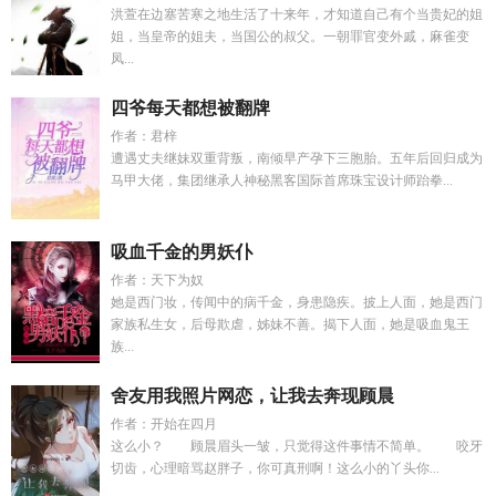
洪萱在边塞苦寒之地生活了十来年，才知道自己有个当贵妃的姐
姐，当皇帝的姐夫，当国公的叔父。一朝罪官变外戚，麻雀变
凤...
四爷每天都想被翻牌
作者：君梓
遭遇丈夫继妹双重背叛，南倾早产孕下三胞胎。五年后回归成为
马甲大佬，集团继承人神秘黑客国际首席珠宝设计师跆拳...
吸血千金的男妖仆
作者：天下为奴
她是西门妆，传闻中的病千金，身患隐疾。披上人面，她是西门
家族私生女，后母欺虐，姊妹不善。揭下人面，她是吸血鬼王
族...
舍友用我照片网恋，让我去奔现顾晨
作者：开始在四月
这么小？ 顾晨眉头一皱，只觉得这件事情不简单。 咬牙
切齿，心理暗骂赵胖子，你可真刑啊！这么小的丫头你...