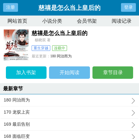
慈禧是怎么当上皇后的
注册
登录
网站首页
小说分类
会员书架
阅读记录
慈禧是怎么当上皇后的
杨晓双 著
重生穿越
连载中
最近更新：
180 同治而为
更新时间：
2026-04-09 03:53:27
加入书架
开始阅读
章节目录
最新章节
180 同治而为
170 龙驭上宾
169 最后告别
168 面临巨变