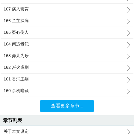
167 病入膏肓
166 兰芷探病
165 疑心伤人
164 闲适贵妃
163 弄儿为乐
162 炭火虐刑
161 香消玉殒
160 杀机暗藏
查看更多章节...
章节列表
关于本文设定