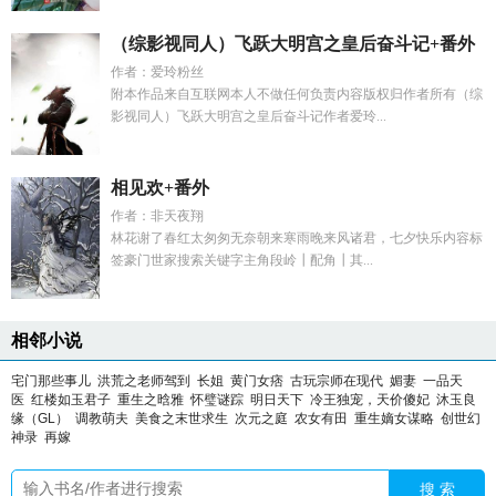
（综影视同人）飞跃大明宫之皇后奋斗记+番外
作者：爱玲粉丝
附本作品来自互联网本人不做任何负责内容版权归作者所有（综
影视同人）飞跃大明宫之皇后奋斗记作者爱玲...
相见欢+番外
作者：非天夜翔
林花谢了春红太匆匆无奈朝来寒雨晚来风诸君，七夕快乐内容标
签豪门世家搜索关键字主角段岭┃配角┃其...
相邻小说
宅门那些事儿
洪荒之老师驾到
长姐
黄门女痞
古玩宗师在现代
媚妻
一品天
医
红楼如玉君子
重生之晗雅
怀璧谜踪
明日天下
冷王独宠，天价傻妃
沐玉良
缘（GL）
调教萌夫
美食之末世求生
次元之庭
农女有田
重生嫡女谋略
创世幻
神录
再嫁
搜 索