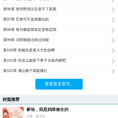
第96章 有些野鸡注定变不了凤凰
第97章 巴掌可不是闹着玩的
第98章 每句都提我肯定是暗恋我
第99章 活呗谁能活得过你呢
第100章 有贱你是真大方的放啊
第101章 你这么能装下辈子当条内裤吧
第102章 满山猴子我腚最红
查看更多章节...
封面推荐
爹地，我是妈咪偷生的
作者：紫千红