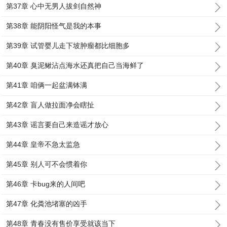
第37章 心中无男人拔剑自然神
第38章 能阴阳怪气是我的本事
第39章 试管婴儿走下坡肿瘤都比细胞多
第40章 臭泥鳅沾点海水还真把自己当海鲜了
第41章 咱俩一起盆满钵满
第42章 盲人做拉面净会瞎扯
第43章 谣言要自己来造谣才放心
第44章 皇帝不急太监急
第45章 别人可不会惯着你
第46章 卡bug来的人间吧
第47章 化粪池堵塞的凶手
第48章 青春没有售价享受就该当下