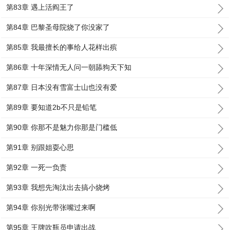
第83章 遇上活阎王了
第84章 巴黎圣母院烧了你没家了
第85章 我最擅长的事给人花样出殡
第86章 十年深情无人问一朝舔狗天下知
第87章 日本没有雪富士山也没有爱
第89章 要知道2b不只是铅笔
第90章 你那不是魅力你那是门槛低
第91章 别跟姐耍心思
第92章 一死一负责
第93章 我想先淘汰出去搞小烧烤
第94章 你别光带张嘴过来啊
第95章 王牌吹瓶员申请出战