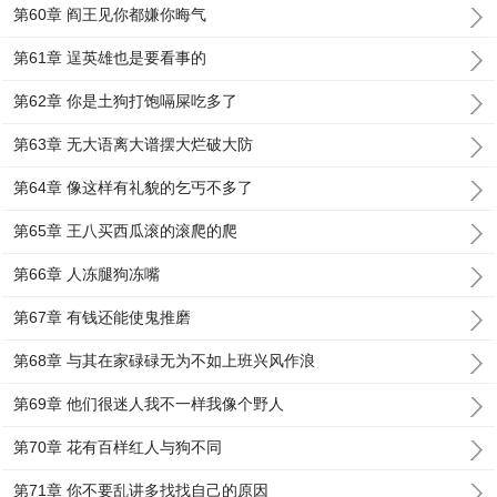
第60章 阎王见你都嫌你晦气
第61章 逞英雄也是要看事的
第62章 你是土狗打饱嗝屎吃多了
第63章 无大语离大谱摆大烂破大防
第64章 像这样有礼貌的乞丐不多了
第65章 王八买西瓜滚的滚爬的爬
第66章 人冻腿狗冻嘴
第67章 有钱还能使鬼推磨
第68章 与其在家碌碌无为不如上班兴风作浪
第69章 他们很迷人我不一样我像个野人
第70章 花有百样红人与狗不同
第71章 你不要乱讲多找找自己的原因