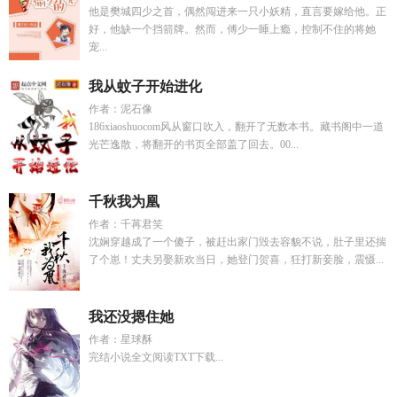
他是樊城四少之首，偶然闯进来一只小妖精，直言要嫁给他。正
好，他缺一个挡箭牌。然而，傅少一睡上瘾，控制不住的将她
宠...
我从蚊子开始进化
作者：泥石像
186xiaoshuocom风从窗口吹入，翻开了无数本书。藏书阁中一道
光芒逸散，将翻开的书页全部盖了回去。00...
千秋我为凰
作者：千苒君笑
沈娴穿越成了一个傻子，被赶出家门毁去容貌不说，肚子里还揣
了个崽！丈夫另娶新欢当日，她登门贺喜，狂打新妾脸，震慑...
我还没摁住她
作者：星球酥
完结小说全文阅读TXT下载...