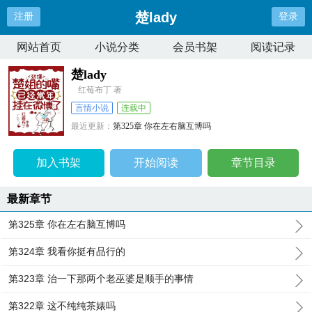
楚lady
注册
登录
网站首页
小说分类
会员书架
阅读记录
楚lady
红莓布丁 著
言情小说
连载中
最近更新：
第325章 你在左右脑互博吗
更新时间：
2026-04-09 15:13:10
加入书架
开始阅读
章节目录
最新章节
第325章 你在左右脑互博吗
第324章 我看你挺有品行的
第323章 治一下那两个老巫婆是顺手的事情
第322章 这不纯纯茶婊吗