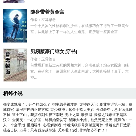
随身带着黄金宫
作者：左耳思念
一个十八岁的性格软弱的少年，在机缘巧合下得到了一座黄金
宫，从此踏上了不一样的人生道路。正所谓一座黄金宫...
男频版豪门继女[穿书]
作者：玉霄莲台
前世爆肝更新过劳死的男频大神，穿书变成了炮灰女配豪门继
女。在研究了一遍原主的人生走向后，大神直接掀了桌子。大
神...
相邻小说
都变成魅魔了，开个挂怎么了
宿主总是被攻略
龙神诛天记
职业生涯第一站：费
城首冠
拿捏声控的正确方式
弃少成神：这金手指太美妙
强取豪夺，惹上疯批逃
不掉
道士下山，我搞点副业很正常吧
无上之皇
唤归墟
怪猎之我难道不是猛
汉？
全英灵：一心护国，终得始皇认可
星际大小姐，被父兄宠上天
甄嬛传：一
人一个金手指
重启端华
心理解剖者
带着满级账号穿越宝可梦
带着仓库打造最
强游击队
万界：只有我穿越综漫
夭寿啦！农门作精婆婆不作了！