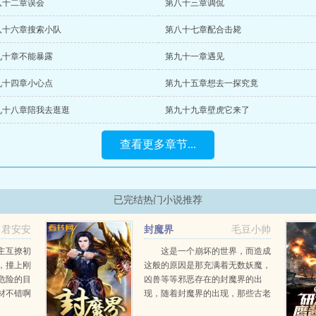
八十二章误会
第八十三章调侃
八十六章搜索小队
第八十七章配合击毙
九十章不能暴露
第九十一章遇见
九十四章小心点
第九十五章想去一探究竟
九十八章陪我去逛逛
第九十九章壁虎它来了
查看更多章节...
已完结热门小说推荐
君安安
封魔界
毛豆小帅
主互撩初
这是一个崩坏的世界，而造成
，撞上刚
这般的原因是那充满着无数妖魔，
危险的目
凶兽等等邪恶存在的封魔界的出
材不错啊
现，随着封魔界的出现，那些古老
会上，她
的修炼者们纷纷出世来维持这崩坏