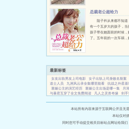
明艳张扬，前脚虐完人，
到他身边，又乖又软的问
总裁老公超给力
是...
陆子衿从来都不知道
有一个五岁大的孩子，当
孩子带在她面前的时候，
了。五年前的一次车祸，
选择性失忆症，忘记了她
爱的两个人。五年后再一
她是他的秘书，而他是整
闻最盛的男人，身边绯闻女友
最新标签
女友出轨男友上司电影
女子出轨上司身败名裂案
道士人员
九洲风云录全集哪里能看
抗战之外星基
塞娅公主的演艺经历
塞娅公主出场是哪一集
月
与暴君互穿了全文免费阅读
凡人之灵兽奇缘
剑手
免费阅读
天道明性
美人卧底任务失败被囚禁免费
献帝董妃
织笼无删减版txt笔趣阁
重生后我不嫁了
么说
星河之主笔趣阁免费阅读
斗罗宁缺咸鱼系统
本站所有内容来源于互联网公开且无需登录
捕游戏 主演
我在高武没有名字漫剧的名字叫什么
本站仅对
末
想看南京大屠杀
修仙系统助我长生无删减笔趣
的有仙家吗
同时您可手动提交相关目标站点网址给我们
各取所需的婚姻
九洲风云一般指什么
一个中年保安的幸福生活全文
小伙女友出轨上司