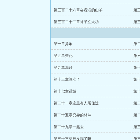
第三百二十六章会说话的山羊
第
第三百二十二章袜子立大功
第
第一章异象
第
第五章变化
第
第九章混账
第
第十三章算准了
第
第十七章进城
第
第二十一章这里有人居住过
第
第二十五章变异的林坤
第
第二十九章一起去
第
第三十三章被发现了吗
第