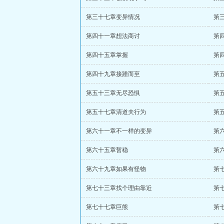
第三十七章变异情况
第
第四十一章想法商讨
第
第四十五章掌握
第
第四十九章接踵而至
第
第五十三章无尽恐惧
第
第五十七章清道夫行为
第
第六十一章不一样的变异
第
第六十五章暂稳
第
第六十九章如果有怪物
第
第七十三章找个理由靠近
第
第七十七章巨熊
第