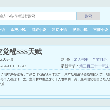
搜索
小说
军史小说
网游小说
科幻小说
灵异小说
言情小说
觉醒SSS天赋
远古呆瓜
动 作：
加入书架
、
章节目录
4-11 15:17:42
最新章节：
第三百三十一章这
变了地球原有磁场，导致全球动植物集体变异，原本处在生物链顶端的人类，地
，每个人都想活下去。主角林坤也是这万千人群中的一员，直到他发现自己是人
呆瓜