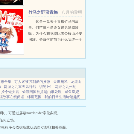
震惊世界的战争，为了力挽狂澜，
江枫将自己的炼钢技术上交给国家
竹马之野蛮青梅
八月的黎明
引起了重视成功的进入了...
这是一篇关于青梅竹马的故
事。何苗苗不是说女追男隔成纱
嘛，为什么我觉得比愚公移山还要
困难。旁白何苗苗为什么我连一个
追求者都没有，感觉自己的人生真
的很惨败啊。...
同志全集
万人迷被强制爱的推荐
天道無私
龙虎山
乖
网游之九重天风行烈
织笼1v1
网游之九州劫
世捡个蛇夫君
偷渡回国被抓是由谁处理
咸鱼皇妃
福故事在线阅读
纬度范围
我的日常生活by笔趣阁
意难平意思
米乐的真实身份是什么
米乐作品
汉
名
一个中年保安的幸福生活骑士
你发癫下一句怎
衣归林
残暴被疯狂系列正文
这个世界有妖气
猎
通过屏蔽novelspider字段实现。
长生不老太后篇的最新章节更新时
龙虎山道士在明
任何立场。
吗
月湖短剧
月光下的车打三个数字
这个世上真
爬虫程序会依据负载状态自动爬取相关页面。
在古代有个夫完结
无限变强我在高武世界杀疯了
从香江开始的完美人生
花样带娃之叨叨父爱
蔡文