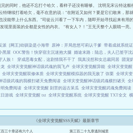
说完的同时，他还不忘打个哈欠，看样子还没有睡够。 沈明见宋云特这般
宋云特继续打着哈欠，毫不在意的说：“在附近又如何？要是它们敢来，那就
，也没能带上什么东西。”司徒云川看了一下车内，随即开始寻找起来有用
发现里面装的全都是女性的内衣。 “有女人？！”王无天整个人眼睛一亮
反派
[网王]幼驯染是小海带
原神：开局忽悠可莉认干爹
带着成就系统证
小黑屋
OOC警告！快穿宿主沉迷抱大腿
婚途末路：陆总，夫人已签字沈
守人族！
穿成恶毒女配，这剧情我不干了
我真没想和女总裁同居
团宠
金龙
全球灾变觉醒神话级武魂的我飞卢
全球灾变觉醒异能
全球灾变觉醒
t
全球灾变觉醒双修体质
全球灾变觉醒模拟器的我无敌了 弥栗
全球灾
神话级武魂的我横扫诸天免费阅读
全球灾变觉醒神话级武魂横扫诸天
全
天明免费阅读
全球灾变觉醒 刻苦的远古呆瓜
全球灾变觉醒武魂免费阅
末日游戏
全球灾变觉醒 txt
全球灾变觉醒系统
全球灾变觉醒 TXT全文
《全球灾变觉醒SSS天赋》最新章节
三百三十章还有六个人
第三百二十九章逃到城里