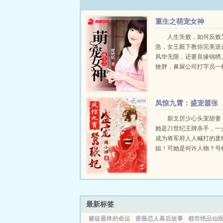
重生之萌宠女神
人生失败，如何反败
急，女王殿下教你完美逆
风华无限，还要良缘锦绣
矬胖，鼻屎公司打字员一
辆骚包的世界名车送回到
肇事凶手居然还诡异的随
这到底是福是祸？相貌不
凤惊九霄：盛宠嚣张
你改造。学习不好，他助你悬
妃
新文厉少心头宠甜妻
她是21世纪王牌杀手，一
成为将军府人人喊打的废
姐！可她是何许人物？号
的王牌杀手！要斗狠是吧
到底！骂她？行，割你舌
她，可以，砍你双手！凤
注定要惊动九霄！...
最新标签
赌徒最终的命运
蔷薇恋人幕后故事
都市绝品仙