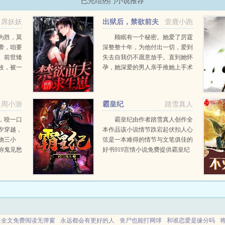
已完结热门小说推荐
席妖妖
出狱后，禁欲前夫
壹鹿小跑
夜夜上门求生崽
为胜，莫
顾眠有一个秘密。她爱了厉霆
袭，咱要
深整整十年，为他付出一切，爱到
。前世矮
失去自我仍不愿意放手。直到她怀
枚，被一
孕，她深爱的男人亲手推她上手术
十二岁，
台顾眠，孩子和你，只能活一个！
侍身侧，
顾眠被伤得支离破碎，绝望离开。
好，他帮
再见面时，她是享誉全球的神医圣
周小游
霸皇纪
踏雪真人
...
手，万金难求她号上一...
，咬一口
霸皇纪由作者踏雪真人创作全
夕穿越，
本作品该小说情节跌宕起伏扣人心
物三小
弦是一本难得的情节与文笔俱佳的
称鬼见愁
好书919言情小说免费提供霸皇纪
，她奉陪
全文无弹窗的纯文字在线阅读。...
头！打
凰涅槃，
医全文免费阅读无弹窗
永远都会有更好的人
丧尸也能打网球
和谁恋爱是缘分吗