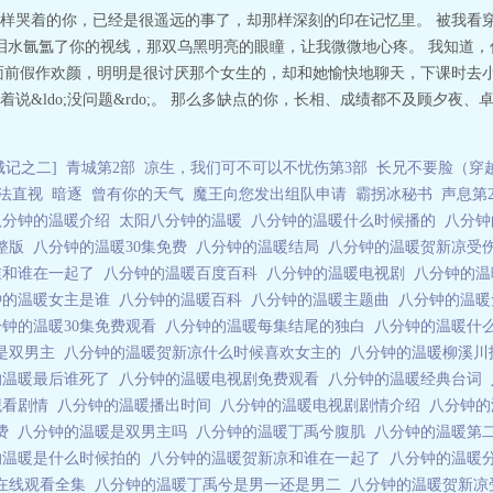
样哭着的你，已经是很遥远的事了，却那样深刻的印在记忆里。 被我看
最终泪水氤氲了你的视线，那双乌黑明亮的眼瞳，让我微微地心疼。 我知道
前假作欢颜，明明是很讨厌那个女生的，却和她愉快地聊天，下课时去小卖部
说&ldo;没问题&rdo;。 那么多缺点的你，长相、成绩都不及顾夕夜
城记之二]
青城第2部
凉生，我们可不可以不忧伤第3部
长兄不要脸（穿
法直视
暗逐
曾有你的天气
魔王向您发出组队申请
霸拐冰秘书
声息第
八分钟的温暖介绍
太阳八分钟的温暖
八分钟的温暖什么时候播的
八分
完整版
八分钟的温暖30集免费
八分钟的温暖结局
八分钟的温暖贺新凉受
谁和谁在一起了
八分钟的温暖百度百科
八分钟的温暖电视剧
八分钟的
钟的温暖女主是谁
八分钟的温暖百科
八分钟的温暖主题曲
八分钟的温暖
分钟的温暖30集免费观看
八分钟的温暖每集结尾的独白
八分钟的温暖什
是双男主
八分钟的温暖贺新凉什么时候喜欢女主的
八分钟的温暖柳溪
的温暖最后谁死了
八分钟的温暖电视剧免费观看
八分钟的温暖经典台词
观看剧情
八分钟的温暖播出时间
八分钟的温暖电视剧剧情介绍
八分钟的
免费
八分钟的温暖是双男主吗
八分钟的温暖丁禹兮腹肌
八分钟的温暖第
的温暖是什么时候拍的
八分钟的温暖贺新凉和谁在一起了
八分钟的温暖
在线观看全集
八分钟的温暖丁禹兮是男一还是男二
八分钟的温暖贺新