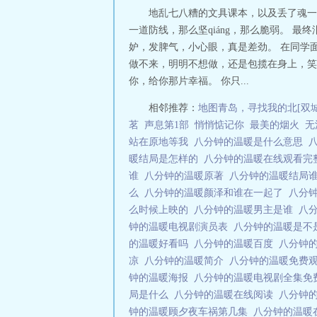
地乱七八糟的文具课本，以及丢了魂一
一道防线，那么坚qiáng，那么脆弱。 
妒，发脾气，小心眼，真是差劲。 在同学面
做不来，明明不想做，还是包揽在身上，笑着
你，给你那片幸福。 你只...
相邻推荐：
地图青岛，寻找我的北[双
茗
声息第1部
悄悄惦记你
最美的烟火
无
站在原地等我
八分钟的温暖是什么意思
暖结局是怎样的
八分钟的温暖在线观看
谁
八分钟的温暖原著
八分钟的温暖结局
么
八分钟的温暖颜泽和谁在一起了
八分
么时候上映的
八分钟的温暖男主是谁
八
钟的温暖电视剧演员表
八分钟的温暖是不
的温暖好看吗
八分钟的温暖百度
八分钟
凉
八分钟的温暖简介
八分钟的温暖免费
钟的温暖海报
八分钟的温暖电视剧全集
局是什么
八分钟的温暖在线阅读
八分钟
钟的温暖顾夕夜车祸第几集
八分钟的温暖