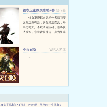
锦衣卫密探夫妻档+番
翦花菱
外
锦衣卫密探夫妻档作者翦花菱
文案正史有云，安化郡王谋反，举
事之时大开杀戒清除阻碍，最终伏
法被诛，亲眷皆被株连。身为阻碍
的邵良宸夫人，皇上听说安化王有
意谋反，派我过去卧底探查，为夫
怕是回不来了，你要记得，咱家的
不灭召唤
我吃大老虎
银票都缝在我...
...
将真太子满栀TXT百度
吃吃玩
吕茂的一生笔趣阁