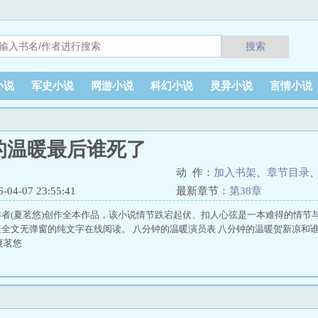
搜索
小说
军史小说
网游小说
科幻小说
灵异小说
言情小说
的温暖最后谁死了
动 作：
加入书架
、
章节目录
4-07 23:55:41
最新章节：
第38章
者(夏茗悠)创作全本作品，该小说情节跌宕起伏、扣人心弦是一本难得的情节与
全文无弹窗的纯文字在线阅读。 八分钟的温暖演员表 八分钟的温暖贺新凉和谁
夏茗悠