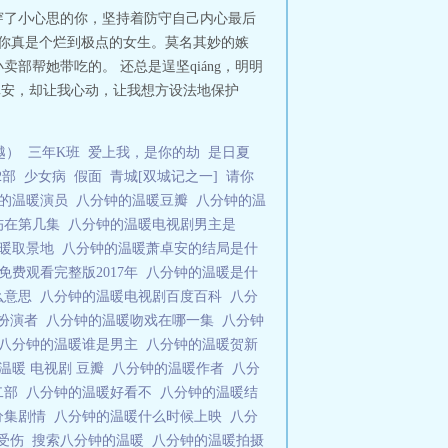
穿了小心思的你，坚持着防守自己内心最后
，你真是个烂到极点的女生。莫名其妙的嫉
帮她带吃的。 还总是逞坚qiáng，明明
、卓安，却让我心动，让我想方设法地保护
越）
三年K班
爱上我，是你的劫
是日夏
2部
少女病
假面
青城[双城记之一]
请你
钟的温暖演员
八分钟的温暖豆瓣
八分钟的温
伤在第几集
八分钟的温暖电视剧男主是
温暖取景地
八分钟的温暖萧卓安的结局是什
免费观看完整版2017年
八分钟的温暖是什
么意思
八分钟的温暖电视剧百度百科
八分
川扮演者
八分钟的温暖吻戏在哪一集
八分钟
八分钟的温暖谁是男主
八分钟的温暖贺新
温暖 电视剧 豆瓣
八分钟的温暖作者
八分
二部
八分钟的温暖好看不
八分钟的温暖结
分集剧情
八分钟的温暖什么时候上映
八分
凉受伤
搜索八分钟的温暖
八分钟的温暖拍摄