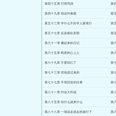
第四十五章 打情骂俏
第
第四十九章 咱这叫偷窥
第
第五十三章 学什么不好学人家尾行
第
第五十七章 反派都在卖萌
第
第六十一章 藏起来的日记
第
第六十五章 阎君的心上人
第
第六十九章 不爱咱们了
第
第七十三章 挖地道过来的
第
第七十七章 不堪回首的往事
第
第八十一章 约会大作战
第
第八十五章 怕什么就来什么
第
第八十八章 一场说走就走的旅行下
第