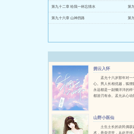
第九十二章 给我一杯忘情水
第
第九十六章 山神挡路
第
拥云入怀
孟允十六岁那年对一
心。男人长相优越，狐狸
永远都是一副懒洋洋的样
都游刃有余。孟允从心动
过一个晚夏，当她以为男
有好感时，耳边却是男人
质问我把你当妹妹，你竟
山野小医仙
的想法，你就是这么报答..
土生土长的农民偶获
术，悬壶济世，从此开挂