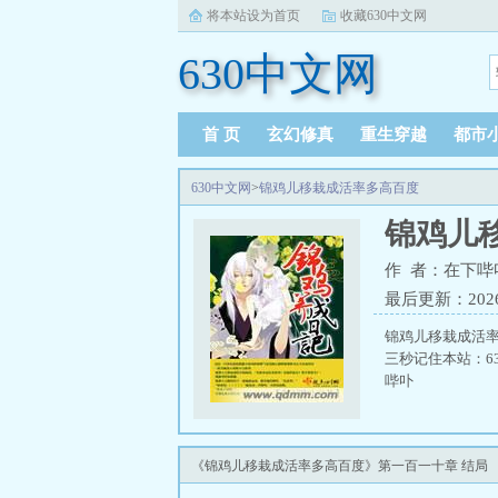
将本站设为首页
收藏630中文网
630中文网
首 页
玄幻修真
重生穿越
都市
630中文网
>
锦鸡儿移栽成活率多高百度
锦鸡儿
作 者：在下哔
最后更新：2026-0
锦鸡儿移栽成活率
三秒记住本站：63
哔卟
《锦鸡儿移栽成活率多高百度》第一百一十章 结局