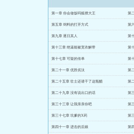
第一章 你会做饭吗狐狸大王
第
第五章 饲料的打开方式
第
第九章 逐日其人
第
第十三章 绝逼能被宽衣解带
第
第十七章 可疑的传单
第
第二十一章 优胜劣汰
第
第二十五章 壮士还请干了这瓶醋
第
第二十九章 没有说出口的话
第
第三十三章 让我亲亲你吧
第
第三十七章 坑爹的X药
第
第四十一章 进击的后娘
第