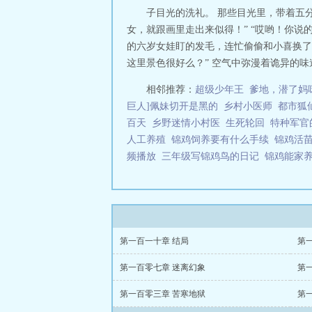
子目光的洗礼。 那些目光里，带着五
女，就跟画里走出来似得！” “哎哟！你说的
的六岁女娃盯的发毛，连忙偷偷和小喜换了
这里景色很好么？” 空气中弥漫着诡异的味
相邻推荐：
超级少年王
爹地，潜了妈
巨人]佩妹切开是黑的
乡村小医师
都市狐
百天
乡野迷情小村医
生死轮回
特种军官
人工养殖
锦鸡饲养要有什么手续
锦鸡活
频播放
三年级写锦鸡鸟的日记
锦鸡能家
第一百一十章 结局
第一
第一百零七章 迷离幻象
第
第一百零三章 苦寒地狱
第