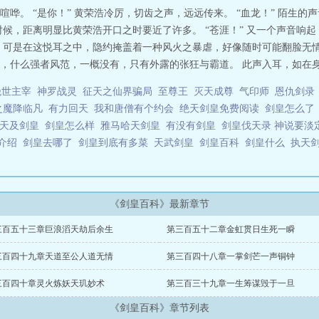
哗。 “是你！” 黄荣浩冷厉，切齿之声，远远传来。 “血龙！” 陌生
时候，距离明显比黄荣浩开口之时要近了许多。 “苍涯！” 又一个声音响
，可是在这悦耳之中，隐约掩盖着一种风火之暴虐，好像随时可能翻脸无情，
什么强者风范，一概没有，只有外露的张狂与霸道。 此声入耳，如在身侧
绝世主宰
神罗战灵
征天之仙界骗局
至尊王
灭天成尊
气印师
恩仇剑录
之魔降临凡
有力回天
我和唐僧有个约会
绝天剑皇免费阅读
剑皇怎么
天及剑皇
剑皇怎么样
雅马哈天剑皇
有没有剑皇
剑皇伐天录 神说要
能介绍
剑皇去哪了
剑皇到底有多菜
天武剑皇
剑皇百科
剑皇什么
执天
《剑皇百科》最新章节
三百五十三章巨浪滔天劫后余生
第三百五十二章金虹贯日生死一瞬
三百四十九章天道至公人道无情
第三百四十八章一掌剑芒一声铜钟
三百四十章灵火炼妖天玑妙术
第三百三十九章一生筹谋毁于一旦
《剑皇百科》章节列表