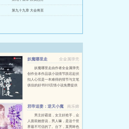
第九十九章 大会将至
妖魔哪里走
全金属弹壳
妖魔哪里走由作者全金属弹壳
创作全本作品该小说情节跌宕起伏
扣人心弦是一本难得的情节与文笔
俱佳的好书919言情小说免费提供
妖魔哪里走全文无弹窗的纯文字在
线阅读。...
邪帝追妻：逆天小魔
南乐媂
妃
男主好霸道，女主好抢手，众
人面前她曾说，男人嘛，是这个世
界最不可信的了。台下，某男眸色