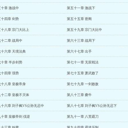
五十章 激战中
第五十一章 激战下
五十四章 剑势
第五十五章 密阁
五十八章 宗门大比上
第五十九章 宗门大比中
六十二章 战局中
第六十三章 战局下
六十六章 天境法典
第六十七章 出手
七十章 半步剑势
第七十一章 无双戟法
七十四章 强势
第七十五章 萧武败了
七十八章 皇极帝身
第七十九章 一剑败敌
八十二章 皇极不灭体
第八十三章 夔牛
八十六章 刘子枫VS公孙无忌中
第八十七章 刘子枫VS公孙无忌下
十章 皇极帝剑 伐逆
第九十一章 八荒霸刀
九十三章 妖孽
第九十四章 霸道压制