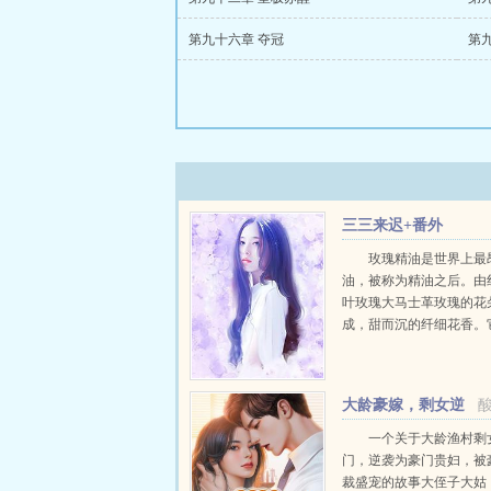
第九十六章 夺冠
第
三三来迟+番外
玫瑰精油是世界上最
油，被称为精油之后。由
叶玫瑰大马士革玫瑰的花
成，甜而沉的纤细花香。
思与纯洁，可平抚情绪，
情，也有催情的作用。好
又美丽的邂逅，意外而又
大龄豪嫁，剩女逆
喜。...
袭豪门嫡长媳
一个关于大龄渔村剩
门，逆袭为豪门贵妇，被
裁盛宠的故事大侄子大姑