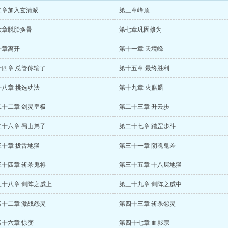
二章加入玄清派
第三章峰顶
六章脱胎换骨
第七章巩固修为
十章离开
第十一章 天境峰
十四章 总管你输了
第十五章 最终胜利
十八章 挑选功法
第十九章 火麒麟
二十二章 剑灵皇极
第二十三章 升云步
二十六章 蜀山弟子
第二十七章 踏罡步斗
三十章 拔舌地狱
第三十一章 阴魂鬼差
三十四章 斩杀鬼将
第三十五章 十八层地狱
三十八章 剑阵之威上
第三十九章 剑阵之威中
四十二章 激战怨灵
第四十三章 斩杀怨灵
四十六章 惊变
第四十七章 血影宗