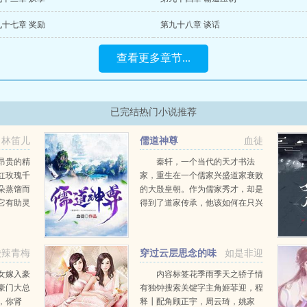
九十七章 奖励
第九十八章 谈话
查看更多章节...
已完结热门小说推荐
林笛儿
儒道神尊
血徒
昂贵的精
秦轩，一个当代的天才书法
红玫瑰千
家，重生在一个儒家兴盛道家衰败
朵蒸馏而
的大殷皇朝。作为儒家秀才，却是
它有助灵
得到了道家传承，他该如何在只兴
提振心
儒学的皇朝，扬道学，证道统...
似浪漫而
令人惊
酸辣青梅
穿过云层思念的味
如是非迎
道+番外
女嫁入豪
内容标签花季雨季天之骄子情
豪门大总
有独钟搜索关键字主角姬菲迎，程
，你肾
释┃配角顾正宇，周云琦，姚家