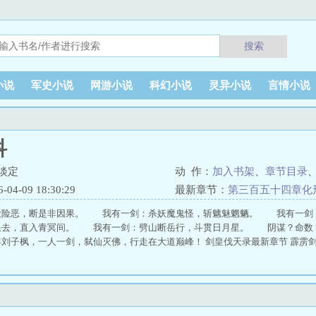
搜索
小说
军史小说
网游小说
科幻小说
灵异小说
言情小说
科
淡定
动 作：
加入书架
、
章节目录
4-09 18:30:29
最新章节：
第三百五十四章化
尘险恶，断是非因果。 我有一剑：杀妖魔鬼怪，斩魑魅魍魉。 我有一剑
浪去，直入青冥间。 我有一剑：劈山断岳行，斗贯日月星。 阴谋？命数
子枫，一人一剑，弑仙灭佛，行走在大道巅峰！ 剑皇伐天录最新章节 霹雳剑皇