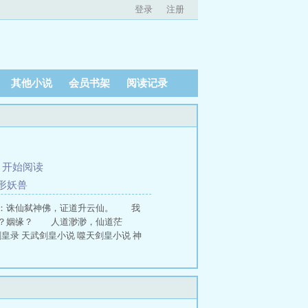
登录
注册
其他小说
会员书架
阅读记录
、
开始阅读
形妖兽
：诛仙弑神佛，证道升云仙。 我
？姻缘？ 人道渺渺，仙道茫
录 天武剑皇小说 噬天剑皇小说 神