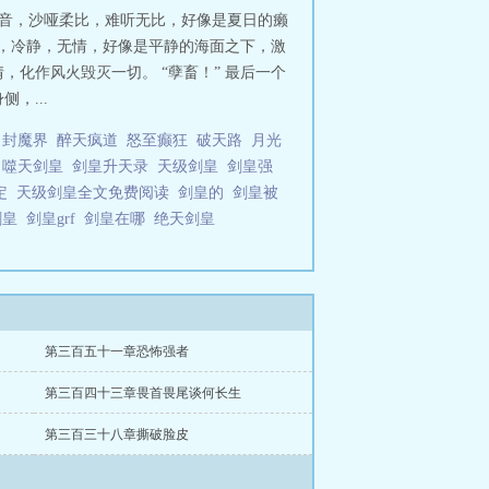
的声音，沙哑柔比，难听无比，好像是夏日的癞
起，冷静，无情，好像是平静的海面之下，激
化作风火毁灭一切。 “孽畜！” 最后一个
，...
封魔界
醉天疯道
怒至癫狂
破天路
月光
了
噬天剑皇
剑皇升天录
天级剑皇
剑皇强
淡定
天级剑皇全文免费阅读
剑皇的
剑皇被
剑皇
剑皇grf
剑皇在哪
绝天剑皇
第三百五十一章恐怖强者
第三百四十三章畏首畏尾谈何长生
第三百三十八章撕破脸皮