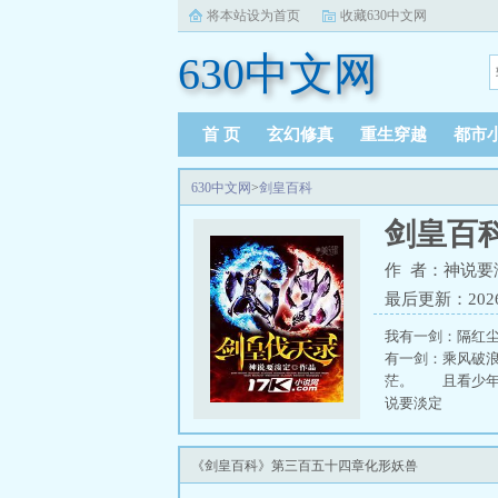
将本站设为首页
收藏630中文网
630中文网
首 页
玄幻修真
重生穿越
都市
630中文网
>
剑皇百科
剑皇百
作 者：神说要
最后更新：2026-0
我有一剑：隔红
有一剑：乘风破
茫。 且看少年刘
说要淡定
《剑皇百科》第三百五十四章化形妖兽