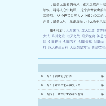
，便是无生命的海风，都为之噤声不敢喧
蛤蟆，听得人心中烦躁。 这个声音发出的
流暗涌。 这个声音是三人之中最为悦耳的
声音，最是无礼，最是直接，什么高手风度，
相邻推荐：
无尽鬼气
虚天幻道
异界
大法
凡川之旅
破灭之战
逆天噬魂
神思
吗
剑皇现状
剑皇官司
剑皇天赋
剑皇txt
打
绝天剑皇百科
天级剑皇方恒
剑皇技
第三百五十四章化形妖兽
第
第三百五十章落星北斗神光天命
第
第三百四十一章空旷世界海岛乾坤
第