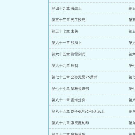
第四十九章 激战上
第
第五十三章 死了没死
第
第五十七章 出关
第
第六十一章 战局上
第
第六十五章 御雷剑式
第
第六十九章 压制
第
第七十三章 公孙无忌VS萧武
第
第七十七章 皇极帝道书
第
第八十一章 雷海炼身
第
第八十五章 刘子枫VS公孙无忌上
第
第八十九章 寂灭魔豹印
第九
第九十二章 皇极苏醒
第