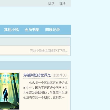
登录
注册
其他小说
会员书架
阅读记录
完结小说全文阅读TXT下载...
穿越到怪猎世界之
I唐菓焯天I
我是天选苍蓝星
佚名是一个沉默寡言有些迟钝
的少年，因为不善言语令同学误以
为他高冷难以相处，导致高中生涯
他没有交到一个朋友，直到某一
天，教室的地面突然浮现出了一个
巨大的魔法阵将全班同学穿越到了