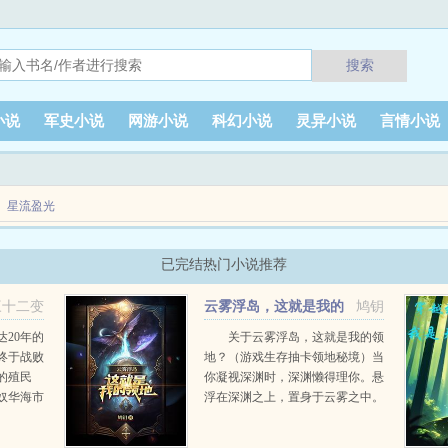
搜索
小说
军史小说
网游小说
科幻小说
灵异小说
言情小说
星流盈光
已完结热门小说推荐
三十二变
云雾浮岛，这就是我的
鸠钥
领地？
达20年的
关于云雾浮岛，这就是我的领
终于战败
地？（游戏生存抽卡领地秘境）当
的殖民
你凝视深渊时，深渊懒得理你。悬
奴华海市
浮在深渊之上，置身于云雾之中。
是外星殖
头顶是只剩下日轮的太阳。夜晚的
舞升平，
重月，散发着奇异的光芒。漫漫长