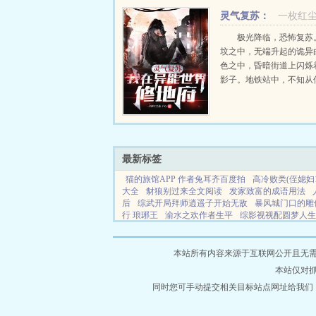
仿佛天堂，无数卖国贼在
灵气复苏：
一枚红
屈膝，苟...
我在异能世界修地府
极光降临，恐怖复苏
坟之中，无端升起的诡异
色之中，昏暗街道上闪烁
影子。地铁站中，不知从
的婴儿啼哭声。陈峰无端
这个充斥着魑魅魍魉的世
外发现，在这充斥着恐惧
界之中，有那么一群人...
最新标签
猫的旅馆APP 作者兔耳齐百度拍
高冷败类(侄媳妇1
大全
豺狼别过来全文阅读
发家致富的成语用法
后
综武开局拜师逍遥子开始无敌
暴风城门口的雕
行 琅琊王
渝水之欢作者生平
综影视视配圆梦人生
的例子
我哥真不是电影
穿越崇祯为大明再续风华
弟被邪魔听到了心声
东北方言的话语模式研究
你
婚后撩她入骨短剧全集完整版
愉水之欢的三个主
本站所有内容来源于互联网公开且无需登录
维之道是什么
八零教授宠妻日常番外雨中花慢
半
本站仅对
笔趣阁
穿越异世界最强动漫能力
综武拜师东邪
面
宝贝i
同时您可手动提交相关目标站点网址给我们
我的宠物全是上古神兽最新章节
在无限
花心神医在都市林阳最新章节列表
登场1
暴风城
宝腿趴开一点就不疼
仙玲洞窟汉化版安装
快穿之