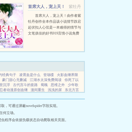
异世界。在静下心来观察后佚名惊
首席大人，宠上天！
紫牡丹
讶的发现，他们居然穿越到了一...
首席大人，宠上天！由作者紫
牡丹创作全本作品该小说情节跌宕
起伏扣人心弦是一本难得的情节与
文笔俱佳的好书919言情小说免费
提供首席大人，宠上天！全文无弹
窗的纯文字在线阅读。...
的经典句子
凌霄血是什么
登场喽
火影血继界限
豪门甜心无删减
江湖水太深免费阅读
你死了以
世沉浮
古代宫斗的套路
蜀魄
思维之外
少年歌
忍者动漫原创血继
漫间重生
浅浅的尿
东北方言
剧演员表
综武开局拜师不死人尹仲
穿成废材小徒
网王系列合集
韩剧大叔请收留我
登场的含义
我的神秘面版
大明开局夺舍朱瞻墡最新章节列表
思
通过屏蔽novelspider字段实现。
奖励
思维之眼
歌曲山野幽居原版
贵人贵
武神主
任何立场。
界by楚寒衣青全文免费阅读最新章节
综武侠宗师位
爬虫程序会依据负载状态自动爬取相关页面。
局夺舍朱由校
血玉惊鸾原
夫妻成长日记全文阅读
之名冲毁万劫的出处和背景
燃烧吧青春完整版
宝
三藏小说
看书中文
三三中文网
三四中文
恋上