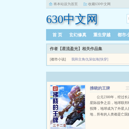
将本站设为首页
收藏630中文网
630中文网
首 页
玄幻修真
重生穿越
都市
作者【星流盈光】相关作品集
[都市小说]
我和主角仇深似海[快穿]
拂晓的王牌
公元2300年，经过长
星际战争之后，地球联邦
投降，地球成为了外星人
地，所有的人类都是亡国
里最繁华的那一片区域，
民者的租界，那里总是歌