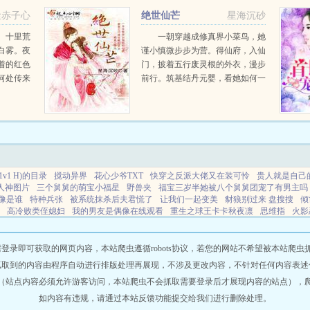
那里卑躬
夜，或许正是抽卡的好时机？...
尘赤子心
绝世仙芒
星海沉砂
。十里荒
一朝穿越成修真界小菜鸟，她
白雾。夜
谨小慎微步步为营。得仙府，入仙
着的红色
门，披着五行废灵根的外衣，漫步
何处传来
前行。筑基结丹元婴，看她如何一
穿越到了
步步绽放出独有的仙芒。什么，天
界，却意
地封印？白幽璃怒了，敢挡我修仙
绝望的世
之路...
v1 H)的目录
搅动异界
花心少爷TXT
快穿之反派大佬又在装可怜
贵人就是自己
人神图片
三个舅舅的萌宝小福星
野兽夹
福宝三岁半她被八个舅舅团宠了有男主吗
像是谁
特种兵张
被系统抹杀后夫君慌了
让我们一起变美
豺狼别过来 盘搜搜
倾
高冷败类侄媳妇
我的男友是偶像在线观看
重生之球王卡卡秋夜凛
思维指
火影
有七个姐姐的我2k
哥舒夜带刀典故
大明开局夺舍朱标免费阅读
婚后撩她入骨短
瞅啥都末日了TXT
网王免费漫画
东北话的感染力太强了
修真版大明最新章节更新
要角色介绍
花心少侠
迟来的悔恨全集完整版
血玉惊鸾讲的什么故事
我在校园
即可获取的网页内容，本站爬虫遵循robots协议，若您的网站不希望被本站爬虫抓取，可
世温暖含义
虫族之白月光落难后晋江
我培养总裁的那几年免费阅读
都市之1百倍
抓取到的内容由程序自动进行排版处理再展现，不涉及更改内容，不针对任何内容表述
雁字回首月满西楼的意思
海伯利安四部曲文汇出版社
发家致富的另一种说法
青溟
（站点内容必须允许游客访问，本站爬虫不会抓取需要登录后才展现内容的站点），
流游戏里共感
婚后甜撩全文免费阅读
别恋的免费阅读全文
要警惕三种病
大明开
百科
培养霸总那些年 在线阅读
总裁培训班有用吗
火影中厉害的血继限界排名
吾
如内容有违规，请通过本站反馈功能提交给我们进行删除处理。
和老婆he后免费阅读
023小说网
263中文
22看书
穿越小说
00小说网
吾爱小说