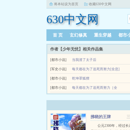
将本站设为首页
收藏630中文网
630中文网
首 页
玄幻修真
重生穿越
都市
作者【少年无忧】相关作品集
[都市小说]
当我渣了太子后
[军史小说]
当我渣了太子后由作者少年无忧创作全本作品该
每天都在为了送死而努力[全息]
胸无大志混吃等死的闲散王爷沈孟闻不小心熬成了
[都市小说]
乾坤罩狐狸
的最强者杀死，他才能回...
[都市小说]
每天都在为了送死而努力［全
息］
胸无大志混吃等死的闲散王爷沈孟闻不小心熬成了
的最强者杀死，他才能回...
拂晓的王牌
公元2300年，经过长