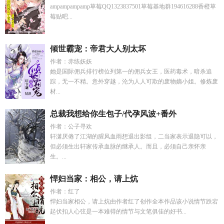
ampampampamp草莓QQ1323837501草莓基地群194616288香橙草
莓贴吧...
倾世霸宠：帝君大人别太坏
作者：赤练妖妖
她是国际佣兵排行榜位列第一的佣兵女王，医药毒术，暗杀追
踪，无一不精。意外穿越，沦为人人可欺的废物嫡小姐。修炼废
材...
总裁我想给你生包子/代孕风波+番外
作者：公子寻欢
轩潇厌倦了江湖的腥风血雨想退出影组，二当家表示退隐可以，
但必须生出轩家传承血脉的继承人。而且，必须自己亲怀亲
生。...
悍妇当家：相公，请上炕
作者：红了
悍妇当家相公，请上炕由作者红了创作全本作品该小说情节跌宕
起伏扣人心弦是一本难得的情节与文笔俱佳的好书...