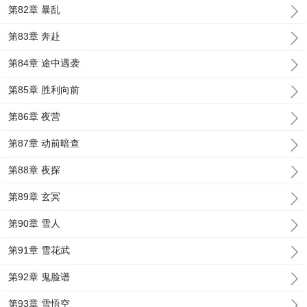
第82章 暴乱
第83章 奔赴
第84章 途中遇袭
第85章 胜利向前
第86章 夜营
第87章 动前暗查
第88章 夜探
第89章 玄冥
第90章 雪人
第91章 雪花武
第92章 鬼脸谱
第93章 雪悟空