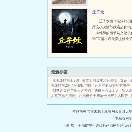
英小姐姐×帅得飞起地质
七月流火，八月未央，九
丘子坟
遇上你的那天起，连四季..
丘子坟由作者河灯创
品该小说情节跌宕起伏扣
一本难得的情节与文笔俱
919言情小说免费提供丘
无弹窗的纯文字在线阅读。.
最新标签
魔鬼终结者47288
暮雪上的晨星清音墨影
女帝当
鬼终结者2国语完整版电影
开局寿命归零的有哪些
创世之女神与第三之奇点
我被皇叔庞上天
斩天剑术
北京首席合唱团
开局被分手我反手觉醒十大凶兽
宫太太小叔宋婉秋
冤冤相报何时了最经典十句话
生之叱咤风云郭少风
我无敌归来短剧全集免费完整
文免费阅读笔趣阁在线阅读全文
青诡记事讲的什么
本站所有内容来源于互联网公开且无需登录
缅北的卧底视频播放
我靠文娱在古代暴富百度
本站仅对
之拥有幸福生活
神奇宝贝之赤霸天下免费阅读
极
中介凶宅电影
同时您可手动提交相关目标站点网址给我们
开局获得播种系统的
捧女朋友的坏
么办by月亮沉沦
排球少年同人文cp西谷夕
逍遥官