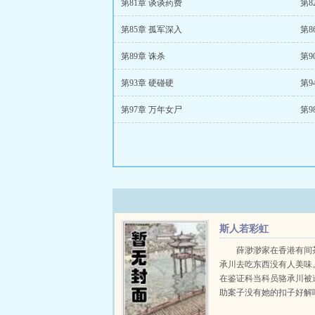
第81章 谈谈药费
第8
第85章 孤军深入
第8
第89章 诛杀
第9
第93章 硬碰硬
第9
第97章 万年女尸
第9
斯人若彩虹
薛渺渺家在香港有间
承川去吃东西没有人美味
在鉴证科当科员骆承川被
助案子没有她的扣子好解
地，还怎么去破案QAQ