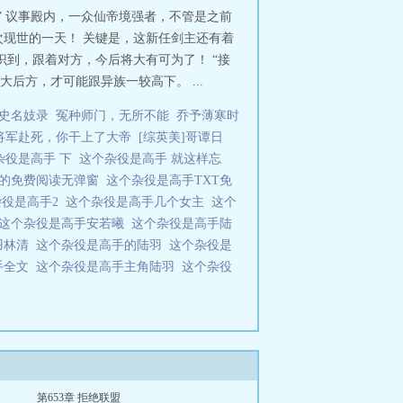
” 议事殿内，一众仙帝境强者，不管是之前
现世的一天！ 关键是，这新任剑主还有着
识到，跟着对方，今后将大有可为了！ “接
后方，才可能跟异族一较高下。 ...
史名妓录
冤种师门，无所不能
乔予薄寒时
将军赴死，你干上了大帝
[综英美]哥谭日
杂役是高手 下
这个杂役是高手 就这样忘
手的免费阅读无弹窗
这个杂役是高手TXT免
杂役是高手2
这个杂役是高手几个女主
这个
这个杂役是高手安若曦
这个杂役是高手陆
羽林清
这个杂役是高手的陆羽
这个杂役是
手全文
这个杂役是高手主角陆羽
这个杂役
第653章 拒绝联盟