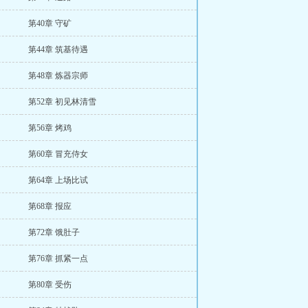
第40章 守矿
第44章 筑基待遇
第48章 炼器宗师
第52章 初见林清雪
第56章 烤鸡
第60章 冒充侍女
第64章 上场比试
第68章 报应
第72章 饿肚子
第76章 抓紧一点
第80章 受伤