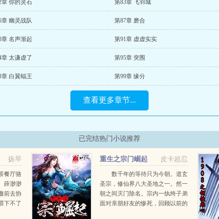
2章 你的灵石
第83章 飞羽城
6章 幽灵战队
第87章 磨合
0章 名声渐起
第91章 虚虚实实
4章 太谦虚了
第95章 突围
8章 白翼蝠王
第99章 缘分
查看更多章节...
已完结热门小说推荐
扬琴
重生之宗门崛起
皮卡超忍
茶餐厅骆
数千年的等待只为今朝。道玄
。薛渺渺
圣宗，修仙界八大圣地之一。然一
邀前去协
朝之间灭门除名。宗内一纨绔子弟
喂下不了
面对亲朋好友的惨死，回顾以前的
☆貌美精
种种，心中怒气悔恨交叉在一起化