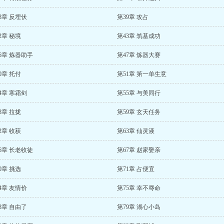
8章 反埋伏
第39章 攻占
2章 秘境
第43章 筑基成功
6章 炼器助手
第47章 炼器大赛
0章 托付
第51章 第一单生意
4章 寒霜剑
第55章 与美同行
8章 拉拢
第59章 玄天任务
2章 收获
第63章 仙灵液
6章 长老收徒
第67章 赵家娶亲
0章 挑选
第71章 占便宜
4章 友情价
第75章 幸不辱命
8章 自由了
第79章 湖心小岛