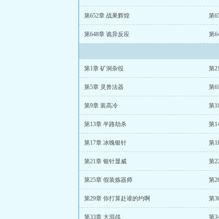
第652章 战果辉煌
第6
第648章 诡异反应
第6
第1章 矿洞杂役
第2
第5章 灵兽法器
第
第9章 装高冷
第1
第13章 半路劫杀
第1
第17章 冰魄银针
第1
第21章 银针显威
第2
第25章 假装炼器师
第2
第29章 你打算赴谁的约啊
第3
第33章 大混战
第3