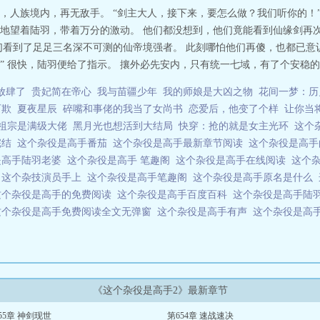
，人族境内，再无敌手。 “剑主大人，接下来，要怎么做？我们听你的！
地望着陆羽，带着万分的激动。 他们都没想到，他们竟能看到仙缘剑再次
们看到了足足三名深不可测的仙帝境强者。 此刻哪怕他们再傻，也都已意
 很快，陆羽便给了指示。 攘外必先安内，只有统一七域，有了个安稳的大
放肆了
贵妃简在帝心
我与苗疆少年
我的师娘是大凶之物
花间一梦：历
可欺
夏夜星辰
碎嘴和事佬的我当了女尚书
恋爱后，他变了个样
让你当
祖宗是满级大佬
黑月光也想活到大结局
快穿：抢的就是女主光环
这个
完结
这个杂役是高手番茄
这个杂役是高手最新章节阅读
这个杂役是高
是高手陆羽老婆
这个杂役是高手 笔趣阁
这个杂役是高手在线阅读
这个
T
这个杂技演员手上
这个杂役是高手笔趣阁
这个杂役是高手原名是什么
这个杂役是高手的免费阅读
这个杂役是高手百度百科
这个杂役是高手陆
这个杂役是高手免费阅读全文无弹窗
这个杂役是高手有声
这个杂役是高
《这个杂役是高手2》最新章节
55章 神剑现世
第654章 速战速决