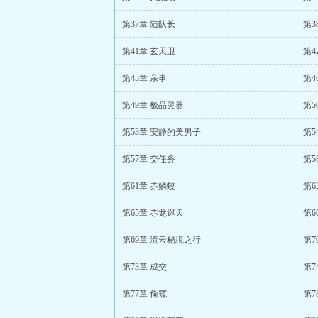
第37章 陆队长
第3
第41章 玄天卫
第4
第45章 亲事
第4
第49章 极品灵器
第5
第53章 安静的美男子
第5
第57章 交任务
第5
第61章 赤鳞蛟
第6
第65章 赤龙巡天
第6
第69章 流云秘境之行
第7
第73章 成交
第7
第77章 偷窥
第7