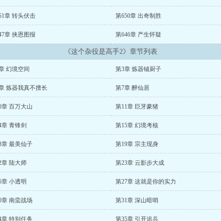
51章 转头伏击
第650章 出奇制胜
47章 挟恩图报
第646章 产生怀疑
《这个杂役是高手2》章节列表
章 幻境空间
第3章 炼器铺厨子
6章 炼器我真不擅长
第7章 醉仙居
0章 百万大山
第11章 巨牙豪猪
4章 青锋剑
第15章 幻境考核
8章 最美仙子
第19章 宗主现身
2章 陆大师
第23章 云影步大成
6章 小透明
第27章 这就是你的实力
0章 南蛮战场
第31章 深山暗哨
4章 特别任务
第35章 引开追兵