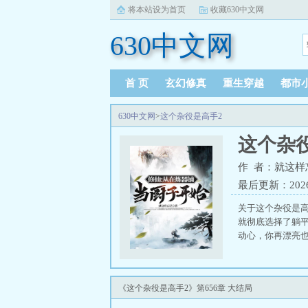
将本站设为首页
收藏630中文网
630中文网
首 页
玄幻修真
重生穿越
都市
630中文网
>
这个杂役是高手2
这个杂
作 者：就这样
最后更新：2026-0
关于这个杂役是
就彻底选择了躺平
动心，你再漂亮也
《这个杂役是高手2》第656章 大结局