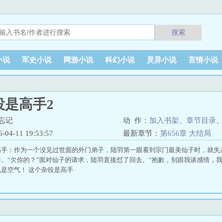
搜索
小说
军史小说
网游小说
科幻小说
灵异小说
言情小说
役是高手2
忘记
动 作：
加入书架
、
章节目录
4-11 19:53:57
最新章节：
第656章 大结局
高手：作为一个没见过世面的外门弟子，陆羽第一眼看到宗门最美仙子时，就失
。“欠你的？”面对仙子的请求，陆羽直接怼了回去。“抱歉，别跟我谈感情，
是空气！ 这个杂役是高手