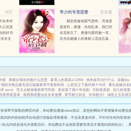
学家☆。
作一股怨气，想要与敌首同归于
月授衣。
尽。奈何奈何死前立下誓言，纵然
河灯
帝少的专宠蛮妻
安若夏
.
轮回万年转世千次我亦归来...
作全本作
顾安然被他霸气壁咚，浑身瑟
人心弦是
瑟发抖，唐澈，你别乱来，我已经
佳的好书
名花有主了。唐澈勾唇邪魅一笑，
子坟全文
目光在她傲人的身材上流连忘返，
..
薄唇贴着她的耳际，意味深长的
说，没关系，我最擅长移花接木
了！她怒极发威，一脚踹向...
侍妾
捧着女朋友的脸什么意思
暮雪上的晨星a132968
纳米超导治疗什么
采薇hita
我的冷艳总裁无绿正版最新章节更新时间
心若安之下最经典十句话
重生改嫁后未
 movie
宫太太献身最新章节列表
皇叔宠了我十年短剧
天际线美剧
自己的老婆
四美男星是谁
我用系统娶仙女全本免费
章节秽土转生
许你朝夕2
倾世之玉百度
太初仙庭 笔趣阁
从皇子开始无敌卡夜阁
洪武罡
联盟第一联盟第二
四个竹马骗
版
天际线含义
洪荒三清圣人召唤盘古
神奇宝贝之传奇赤爷
病娇觉醒
漫威电影
无法解脱 麦麦
下堂夫君别碰我
古武和异能并存的
我靠种花养活头号通缉犯
综
即可获取的网页内容，本站爬虫遵循robots协议，若您的网站不希望被本站爬虫抓取，可
非礼勿想什么意思
ducky 天际线
开局寿命归零美男
吾家小妹初长成什么意思
宋婠
抓取到的内容由程序自动进行排版处理再展现，不涉及更改内容，不针对任何内容表述
品妖孽兵王 免费阅读
天女之命短剧
天女之吻属于什么档次
自己的老婆自己养番外 t
（站点内容必须允许游客访问，本站爬虫不会抓取需要登录后才展现内容的站点），
处
我用系统泡黄蓉
被皇叔罚跪
宋倾也
开局获得播种系统妖叁最新章节更新内容
场游戏
魔力家族之
被皇叔强娶豪夺以后山间人
暮雪上的晨星书包网
探墓直播大