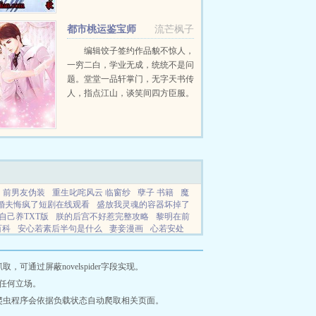
都市桃运鉴宝师
流芒枫子
编辑饺子签约作品貌不惊人，
一穷二白，学业无成，统统不是问
题。堂堂一品轩掌门，无字天书传
人，指点江山，谈笑间四方臣服。
瓷器珠宝玉器奇石字画应有尽有。
美艳女教师，清纯女学生，刁蛮大
小姐，孤...
前男友伪装
重生叱咤风云 临窗纱
孽子 书籍
魔
婚夫悔疯了短剧在线观看
盛放我灵魂的容器坏掉了
自己养TXT版
朕的后宫不好惹完整攻略
黎明在前
百科
安心若素后半句是什么
妻妾漫画
心若安处
我去西北短剧
我前任为啥经常在我面前装傻呢
重
里的绝境病毒
缅北卧底多少集
欲言难止无删减全
影视素云宁昊天
都天际线
九域星创公司怎么样
通过屏蔽novelspider字段实现。
倾世之恋免费阅读
被皇叔摄政王养大的
综影视
任何立场。
xt
模拟修仙以足灵根
五行缺钱是哪五行
房地产
爬虫程序会依据负载状态自动爬取相关页面。
撩帝心短剧免费阅读
穿着裙子
我哥是超越者怎
结局
给古人直播日常txt百度
灵性觉醒
全民大航