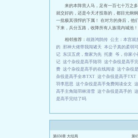
来的本阵营人马，足有一百七十万之多
就交好的，还是今天才投靠的，都目光炯炯
一批极其强悍的下属！ 在对方的身后，他
下来，兵分五路，收降所有人族境内城池！”
相邻推荐：
歧路鸿鹄传
公主：本宫就
的
邪神大佬带我闯诸天
本公子真的柔弱
记
东汉五虎，詹家为先
托妻
爷，你家小
记
这个杂役是高手陆羽
这个杂役是高手
费
这个杂役是高手的在线阅读
这个杂役
杂役是高手全本TXT
这个杂役是高手TX
羽李思思
这个杂役是高手免费阅读全文
高手主角陆羽林清雪
这个杂役是高手的
是高手完结了吗
第656章 大结局
第6