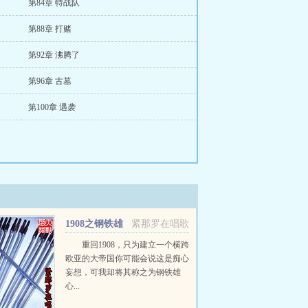
第84章 特战队
第88章 打赌
第92章 沸腾了
第96章 古墓
第100章 遇袭
1908之钢铁雄
紧那罗在唱歌
心
重回1908，只为建立一个横跨
欧亚的大帝国你可能会说这是痴心
妄想，可我却将其称之为钢铁雄
心...