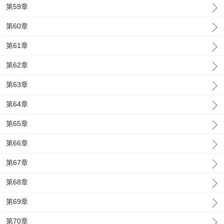
第59章
第60章
第61章
第62章
第63章
第64章
第65章
第66章
第67章
第68章
第69章
第70章