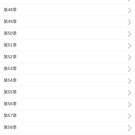
第48章
第49章
第50章
第51章
第52章
第53章
第54章
第55章
第56章
第57章
第58章