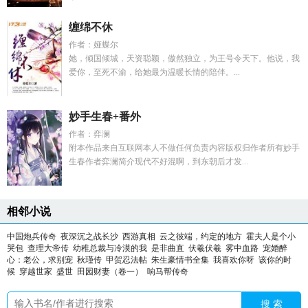
缠绵不休
作者：娅蝶尔
她，倾国倾城，天资聪颖，傲然独立，为王号令天下。他说，我
爱你，至死不渝，给她最为温暖长情的陪伴。...
妙手生春+番外
作者：弈澜
附本作品来自互联网本人不做任何负责内容版权归作者所有妙手
生春作者弈澜简介现代不好混啊，到东朝后才发...
相邻小说
中国炮兵传奇
夜深沉之战长沙
西游真相
云之彼端，约定的地方
霍夫人是个小
哭包
查理大帝传
幼稚总裁与冷漠的我
是非曲直
伏羲伏羲
雾中血路
宠婚醉
心：老公，求别宠
秋瑾传
甲贺忍法帖
朱生豪情书全集
我喜欢你呀
该你的时
候
穿越世家
盛世
田园财妻（卷一）
响马帮传奇
搜 索