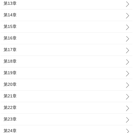
第13章
第14章
第15章
第16章
第17章
第18章
第19章
第20章
第21章
第22章
第23章
第24章