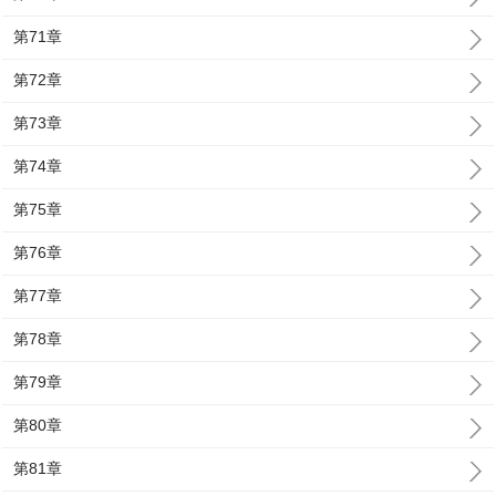
第71章
第72章
第73章
第74章
第75章
第76章
第77章
第78章
第79章
第80章
第81章