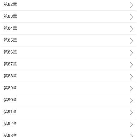
第82章
第83章
第84章
第85章
第86章
第87章
第88章
第89章
第90章
第91章
第92章
第93章