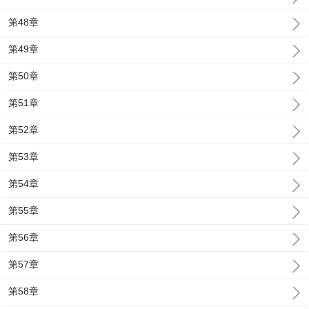
第48章
第49章
第50章
第51章
第52章
第53章
第54章
第55章
第56章
第57章
第58章