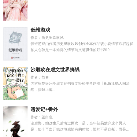
...
低维游戏
作者：历史里吹吹风
低维游戏由作者历史里吹吹风创作全本作品该小说情节跌宕起伏
扣人心弦是一本难得的情节与文笔俱佳的好书919...
沙雕攻在虐文世界搞钱
作者：简卷
内容标签娱乐圈甜文穿书爽文轻松主角路澄┃配角江鹤人间清
醒，搞钱上瘾...
遗爱记+番外
作者：蓝白色
论后悔，她这生只后悔过两次一是，当年轻易放弃这个男人一
是，如今再次开始这段感情有的时候，恨的不是背叛，而是...