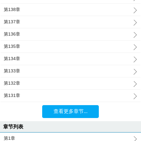
第138章
第137章
第136章
第135章
第134章
第133章
第132章
第131章
查看更多章节...
章节列表
第1章