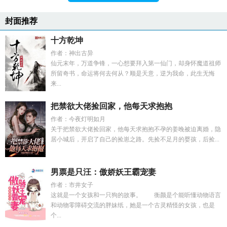
封面推荐
十方乾坤
作者：神出古异
仙元末年，万道争锋，一心想要拜入第一仙门，却身怀魔道祖师
所留奇书，命运将何去何从？顺是天意，逆为我命，此生无悔
来...
把禁欲大佬捡回家，他每天求抱抱
作者：今夜灯明如月
关于把禁欲大佬捡回家，他每天求抱抱不孕的姜晚被迫离婚，隐
居小城后，开启了自己的捡崽之路。先捡不足月的婴孩，后捡...
男票是只汪：傲娇妖王霸宠妻
作者：市井女子
这就是一个女孩和一只狗的故事。 衡颜是个能听懂动物语言
和动物零障碍交流的胖妹纸，她是一个古灵精怪的女孩，也是
个...