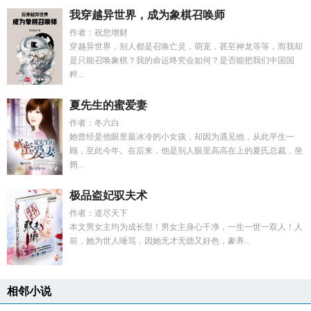
我穿越异世界，成为象棋召唤师
作者：祝您增财
穿越异世界，别人都是召唤亡灵，萌宠，甚至神龙等等，而我却
是只能召唤象棋？我的命运终究会如何？是否能把我们中国国
粹...
夏先生的蜜爱妻
作者：冬六白
她曾经是他眼里最冰冷的小女孩，却因为遇见他，从此平生一
顾，至此今年。在后来，他是别人眼里高高在上的夏氏总裁，坐
拥...
极品盗妃驭夫术
作者：道尽天下
本文男女主均为成长型！男女主身心干净，一生一世一双人！人
前，她为世人唾骂，因她无才无德又好色，豢养...
相邻小说