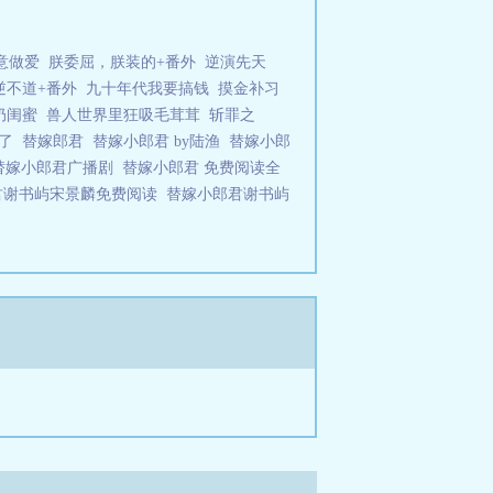
意做爱
朕委屈，朕装的+番外
逆演先天
逆不道+番外
九十年代我要搞钱
摸金补习
奶闺蜜
兽人世界里狂吸毛茸茸
斩罪之
了
替嫁郎君
替嫁小郎君 by陆渔
替嫁小郎
替嫁小郎君广播剧
替嫁小郎君 免费阅读全
君谢书屿宋景麟免费阅读
替嫁小郎君谢书屿