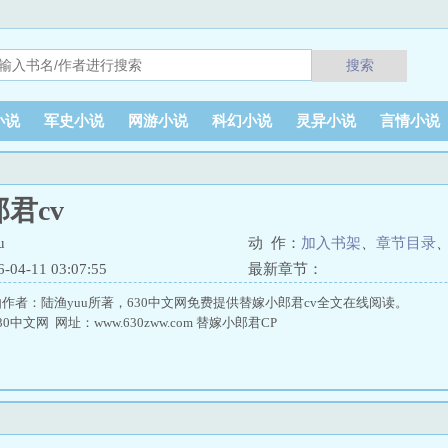
搜索
小说
军史小说
网游小说
科幻小说
灵异小说
言情小说
君cv
u
动 作：
加入书架
、
章节目录
4-11 03:07:55
最新章节：
由作者：陆渔yuu所著，630中文网免费提供替嫁小郎君cv全文在线阅读。
中文网 网址：www.630zww.com 替嫁小郎君CP