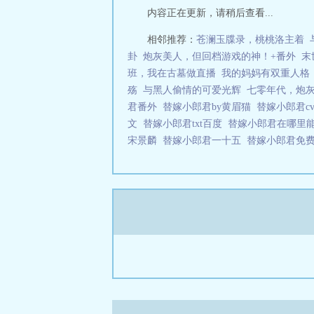
内容正在更新，请稍后查看...
相邻推荐：
苍澜玉牒录，桃桃洛主着
卦
炮灰美人，但回档游戏的神！+番外
末
班，我在古墓做直播
我的妈妈有双重人格
殇
与黑人偷情的可爱光辉
七零年代，炮
君番外
替嫁小郎君by黄眉猫
替嫁小郎君c
文
替嫁小郎君txt百度
替嫁小郎君在哪里
宋景麟
替嫁小郎君一十五
替嫁小郎君免