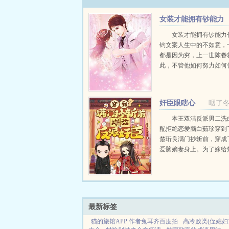
女装才能拥有钞能力
+番外
女装才能拥有钞能力
钧文案人生中的不如意，
都是因为穷，上一世陈眷
此，不管他如何努力如何
旧是个为了生活奔波的命
想到因为一次善举，不仅
重来一次，还拥有了一个
奸臣眼瞎心
咽了
统，只要按照系统规定完成.
盲，赶紧让他滚犊子
本王双洁反派男二洗
配拒绝恋爱脑白茹珍穿到
楚珩良满门抄斩前，穿成
爱脑嫡妻身上。为了嫁给
这个嫡妻是一哭二闹三上
良念在她祖父是三朝元老
他外甥的皇位，所以咬牙
只是他并不喜欢她，而是..
最新标签
猫的旅馆APP 作者兔耳齐百度拍
高冷败类(侄媳妇1