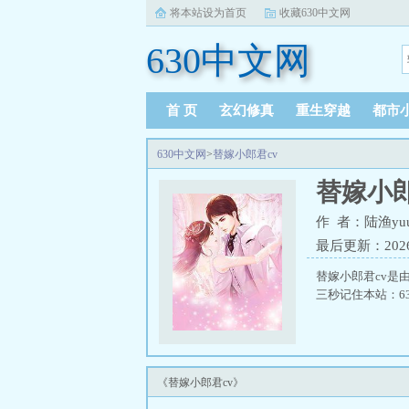
将本站设为首页
收藏630中文网
630中文网
首 页
玄幻修真
重生穿越
都市
630中文网
>
替嫁小郎君cv
替嫁小郎
作 者：陆渔yu
最后更新：2026-0
替嫁小郎君cv是
三秒记住本站：630
《替嫁小郎君cv》