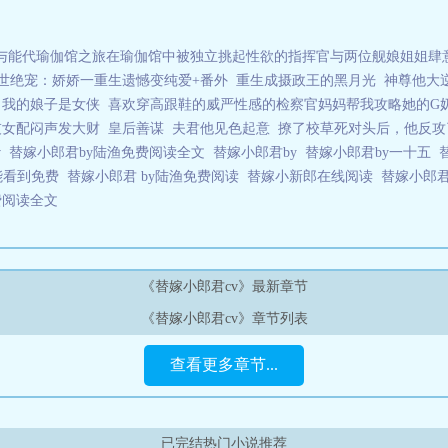
与能代瑜伽馆之旅在瑜伽馆中被独立挑起性欲的指挥官与两位舰娘姐姐肆
世绝宠：娇娇一重生遗憾变纯爱+番外
重生成摄政王的黑月光
神尊他大
我的娘子是女侠
喜欢穿高跟鞋的威严性感的检察官妈妈帮我攻略她的G
灰女配闷声发大财
皇后善谋
夫君他见色起意
撩了校草死对头后，他反攻
v
替嫁小郎君by陆渔免费阅读全文
替嫁小郎君by
替嫁小郎君by一十五
能看到免费
替嫁小郎君 by陆渔免费阅读
替嫁小新郎在线阅读
替嫁小郎
费阅读全文
《替嫁小郎君cv》最新章节
《替嫁小郎君cv》章节列表
查看更多章节...
已完结热门小说推荐