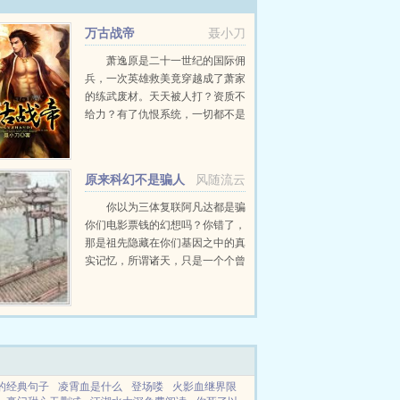
万古战帝
聂小刀
萧逸原是二十一世纪的国际佣
兵，一次英雄救美竟穿越成了萧家
的练武废材。天天被人打？资质不
给力？有了仇恨系统，一切都不是
问题。惹我者，杀！！！...
原来科幻不是骗人
风随流云
的
你以为三体复联阿凡达都是骗
你们电影票钱的幻想吗？你错了，
那是祖先隐藏在你们基因之中的真
实记忆，所谓诸天，只是一个个曾
经被征服的世界而已。浩瀚的星空
之下，留存着祖先征服星辰大海的
足迹，也存在着权势滔天的星空豪
门。...
的经典句子
凌霄血是什么
登场喽
火影血继界限