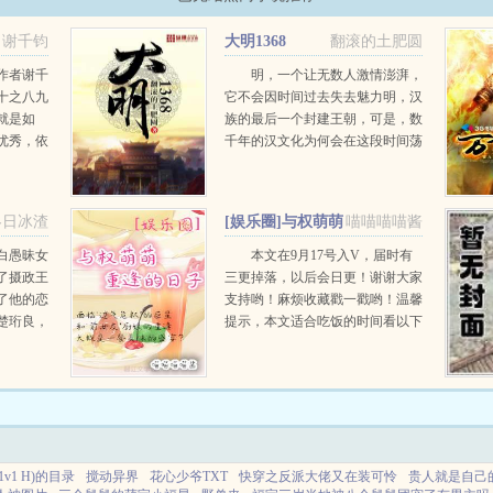
谢千钧
大明1368
翻滚的土肥圆
作者谢千
明，一个让无数人激情澎湃，
十之八九
它不会因时间过去失去魅力明，汉
就是如
族的最后一个封建王朝，可是，数
优秀，依
千年的汉文化为何会在这段时间荡
。结果没
然无存呢？这是一段赢得了天下
让他可以
后，改制不改名，市农工商共同发
钞能力系
展的故事...
冬日冰渣
[娱乐圈]与权萌萌
喵喵喵喵酱
..
重逢的日子
白愚昧女
本文在9月17号入V，届时有
了摄政王
三更掉落，以后会日更！谢谢大家
了他的恋
支持哟！麻烦收藏戳一戳哟！温馨
楚珩良，
提示，本文适合吃饭的时间看以下
吊，楚珩
是本文文案参加综艺节目，结果按
，也为了
了前女友家的门铃，肿么破，在线
娶了她。
等！退伍之后的...
.
v1 H)的目录
搅动异界
花心少爷TXT
快穿之反派大佬又在装可怜
贵人就是自己