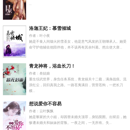
...
洛迦王妃：慕雪倾城
作者：叶小夜
她是不食人间烟火的雪圣女，他是意气风发的王朝继承人。她受
命守护他辅佐他陪伴他，本不该再有其余纠葛。然出使大唐...
青龙神将，浴血长刀！
作者：叁姑娘
重生综武世界，身负任务系统，青龙镇关十二载，满身战痕。流
浪红尘，回归真我之路。一路苍夷满目，营营苍狗，一把长刀
横...
想说爱你不容易
作者：云叶飘飘
她是黎家的大小姐，却因替未婚夫顶罪，身陷囹圄。出狱后，她
惨遭未婚夫和妹妹的背叛。一夜之间，一无所有。失...