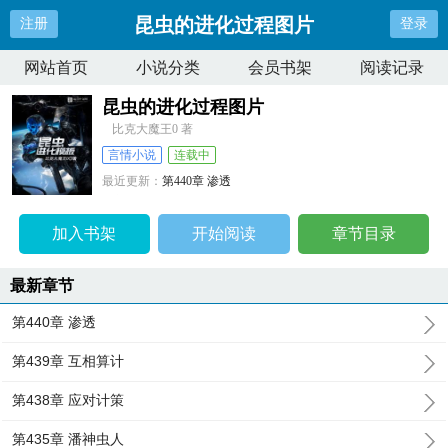
昆虫的进化过程图片
注册
登录
网站首页
小说分类
会员书架
阅读记录
昆虫的进化过程图片
比克大魔王0 著
言情小说
连载中
最近更新：
第440章 渗透
更新时间：
2026-04-09 07:00:55
加入书架
开始阅读
章节目录
最新章节
第440章 渗透
第439章 互相算计
第438章 应对计策
第435章 潘神虫人