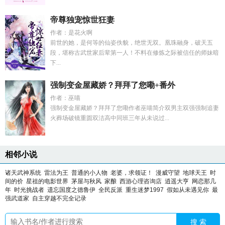
帝尊独宠惊世狂妻
作者：是花火啊
前世的她，是何等的仙姿佚貌，绝世无双。凰珠融身，破天五
段，堪称古武世家后辈第一人！不料在修炼之际被信任的师妹暗
下...
强制变金屋藏娇？拜拜了您嘞+番外
作者：巫喵
强制变金屋藏娇？拜拜了您嘞作者巫喵简介双男主双强强制追妻
火葬场破镜重圆双洁高中同班三年从未说过...
相邻小说
诸天武神系统
雷法为王
普通的小人物
老婆，求领证！
漫威守望
地球天王
时
间的价
星祖的电影世界
茅屋与秋风
家酿
西游心理咨询店
逍遥大亨
网恋那几
年
时光挑战者
遗忘国度之德鲁伊
全民反派
重生迷梦1997
假如从未遇见你
最
强武道家
自主穿越不完全记录
搜 索