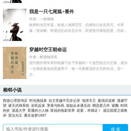
我是一只七尾狐+番外
作者：一枚铜钱
纵然时光百年遥，纵使人海两茫茫，仍感你心近在咫尺。今世
缘，情未断。即便记忆封存五百年，即便受尽离别苦楚，仍有...
穿越时空王朝命运
作者：醉酒独清风
现代都市青年李轩机缘巧合下穿越到一个架空的古代王朝，成为
一位身份复杂的贵族男子。他一方面要适应古代的生活，另一
方...
相邻小说
西游心理咨询店
时光挑战者
自主穿越不完全记录
地球天王
最强武道家
漫威守
望
诸天武神系统
全民反派
茅屋与秋风
假如从未遇见你
网恋那几年
家酿
时间
的价
逍遥大亨
普通的小人物
星祖的电影世界
老婆，求领证！
遗忘国度之德鲁
伊
雷法为王
重生迷梦1997
搜 索