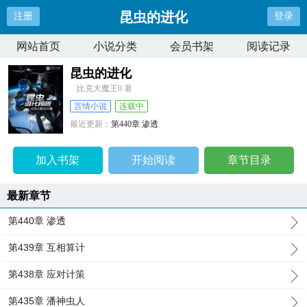
昆虫的进化
注册
登录
网站首页
小说分类
会员书架
阅读记录
昆虫的进化
比克大魔王0 著
言情小说
连载中
最近更新：
第440章 渗透
更新时间：
2026-04-09 07:00:55
加入书架
开始阅读
章节目录
最新章节
第440章 渗透
第439章 互相算计
第438章 应对计策
第435章 潘神虫人