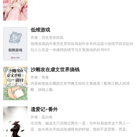
...
低维游戏
作者：历史里吹吹风
低维游戏由作者历史里吹吹风创作全本作品该小说情节跌宕起伏
扣人心弦是一本难得的情节与文笔俱佳的好书919...
沙雕攻在虐文世界搞钱
作者：简卷
内容标签娱乐圈甜文穿书爽文轻松主角路澄┃配角江鹤人间清
醒，搞钱上瘾...
遗爱记+番外
作者：蓝白色
论后悔，她这生只后悔过两次一是，当年轻易放弃这个男人一
是，如今再次开始这段感情有的时候，恨的不是背叛，而是...