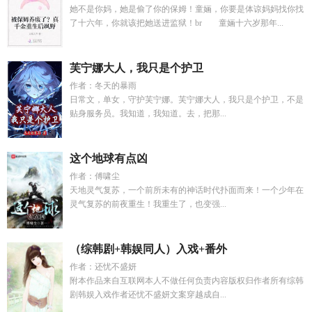
她不是你妈，她是偷了你的保姆！童婳，你要是体谅妈妈找你找
了十六年，你就该把她送进监狱！br 童婳十六岁那年...
芙宁娜大人，我只是个护卫
作者：冬天的暴雨
日常文，单女，守护芙宁娜。芙宁娜大人，我只是个护卫，不是
贴身服务员。我知道，我知道。去，把那...
这个地球有点凶
作者：傅啸尘
天地灵气复苏，一个前所未有的神话时代扑面而来！一个少年在
灵气复苏的前夜重生！我重生了，也变强...
（综韩剧+韩娱同人）入戏+番外
作者：还忧不盛妍
附本作品来自互联网本人不做任何负责内容版权归作者所有综韩
剧韩娱入戏作者还忧不盛妍文案穿越成自...