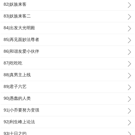
82|妖族来客
83|妖族来客二
84|出发大光明殿
85|再见面妙法尊者
86|和谐友爱小伙伴
87|吃吃吃
88|真男主上线
89|君子六艺
90|愚蠢的人类
91|小乔要努力变强
92|利生峰上论法
93|十日之约