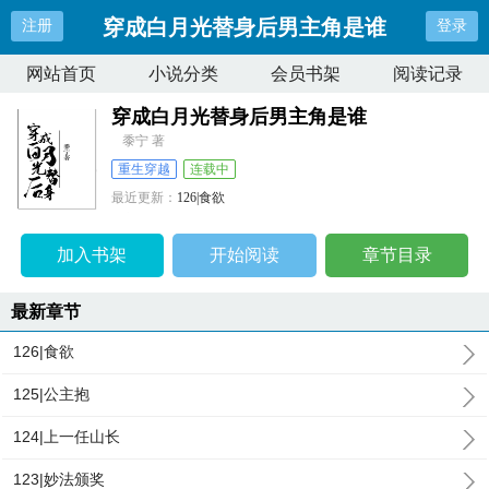
穿成白月光替身后男主角是谁
注册
登录
网站首页
小说分类
会员书架
阅读记录
穿成白月光替身后男主角是谁
黍宁 著
重生穿越
连载中
最近更新：
126|食欲
更新时间：
2026-04-10 02:30:10
加入书架
开始阅读
章节目录
最新章节
126|食欲
125|公主抱
124|上一任山长
123|妙法颁奖