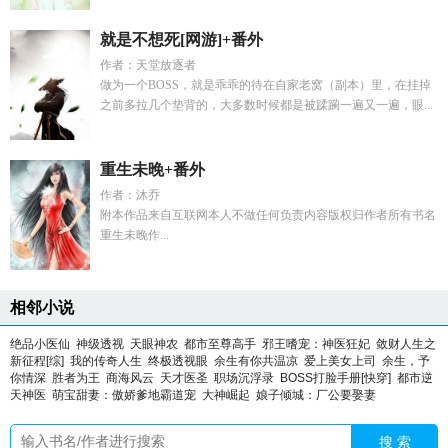
就是不想死[网游]+番外
作者：天堂放逐者
做为一个BOSS，就是乖乖的待在自家老窝（副本）里，在挂掉
之前多拉几个垫背的，大多数时候都是被蹂躏一遍又一遍，眼...
重生未晚+番外
作者：沐乔
附本作品来自互联网本人不做任何负责内容版权归作者所有书名
重生未晚作...
相邻小说
绝品小医仙
神级透视
天眼神农
都市至尊高手
邪王嗜宠：神医狂妃
敛财人生之
新征程[综]
我的传奇人生
终极透视眼
余生有你共温凉
爱上美女上司
余生，予
你情深
胜者为王
商海风云
天才医圣
职场沉浮录
BOSS打脸手册[快穿]
都市逆
天神医
萌宝甜妻：傲娇爹地霸道宠
大神崛起
娘子倾城：厂公要娶妻
搜 索