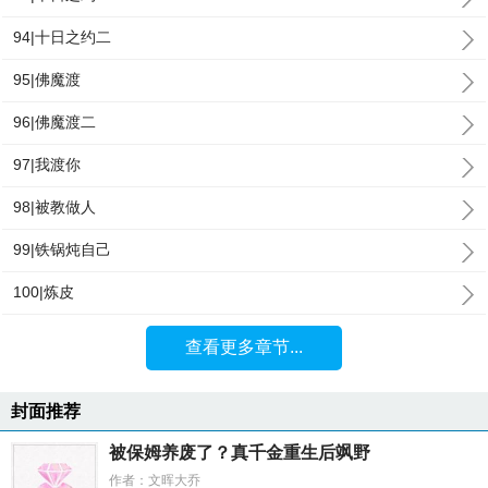
94|十日之约二
95|佛魔渡
96|佛魔渡二
97|我渡你
98|被教做人
99|铁锅炖自己
100|炼皮
查看更多章节...
封面推荐
被保姆养废了？真千金重生后飒野
作者：文晖大乔