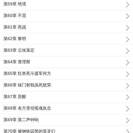
第59章 绝境
第60章 不屈
第61章 死战
第62章 黎明
第63章 尘埃落定
第64章 查理斯
第65章 狂兽死斗援军何方
第66章 辕门射戟虽死犹荣
第67章 苏醒
第68章 各方变动冤魂执念
第69章 第二声钟响
第70章 被钢铁囚禁的英灵们