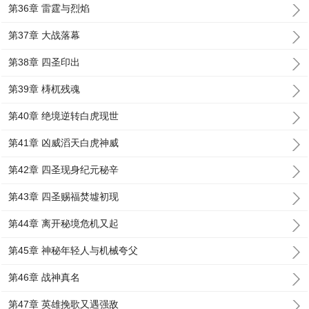
第36章 雷霆与烈焰
第37章 大战落幕
第38章 四圣印出
第39章 梼杌残魂
第40章 绝境逆转白虎现世
第41章 凶威滔天白虎神威
第42章 四圣现身纪元秘辛
第43章 四圣赐福焚墟初现
第44章 离开秘境危机又起
第45章 神秘年轻人与机械夸父
第46章 战神真名
第47章 英雄挽歌又遇强敌