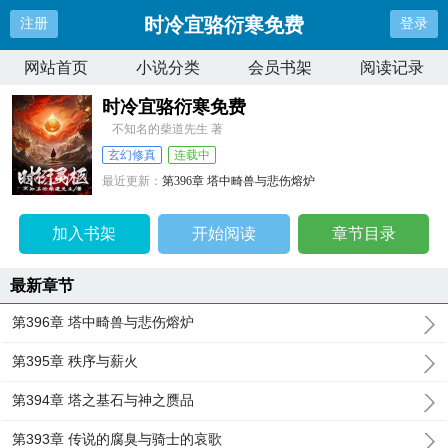
时冷宜骆衍寒免费
注册
登录
网站首页
小说分类
会员书架
阅读记录
时冷宜骆衍寒免费
不知名的柴道先生 著
玄幻修真
连载中
最近更新：
第396章 塔中畸兽与悲伤熔炉
更新时间：
2026-04-09 15:42:37
加入书架
开始阅读
章节目录
最新章节
第396章 塔中畸兽与悲伤熔炉
第395章 秩序与薪火
第394章 塔之基石与神之赝品
第393章 传说的腐臭与骑士的哀歌