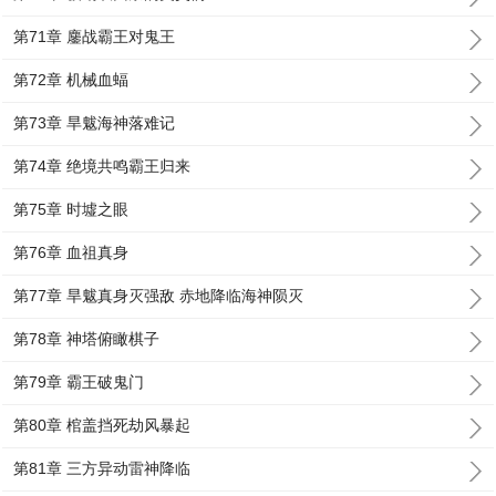
第71章 鏖战霸王对鬼王
第72章 机械血蝠
第73章 旱魃海神落难记
第74章 绝境共鸣霸王归来
第75章 时墟之眼
第76章 血祖真身
第77章 旱魃真身灭强敌 赤地降临海神陨灭
第78章 神塔俯瞰棋子
第79章 霸王破鬼门
第80章 棺盖挡死劫风暴起
第81章 三方异动雷神降临