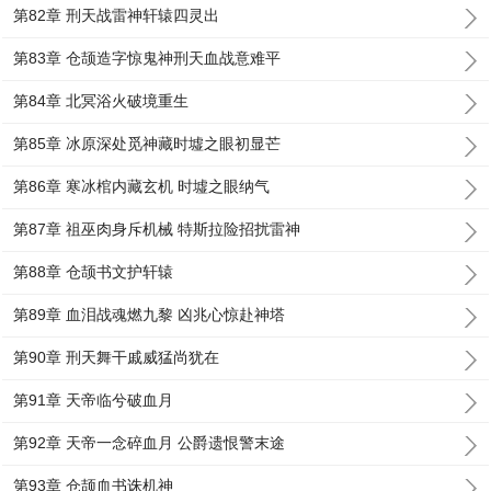
第82章 刑天战雷神轩辕四灵出
第83章 仓颉造字惊鬼神刑天血战意难平
第84章 北冥浴火破境重生
第85章 冰原深处觅神藏时墟之眼初显芒
第86章 寒冰棺内藏玄机 时墟之眼纳气
第87章 祖巫肉身斥机械 特斯拉险招扰雷神
第88章 仓颉书文护轩辕
第89章 血泪战魂燃九黎 凶兆心惊赴神塔
第90章 刑天舞干戚威猛尚犹在
第91章 天帝临兮破血月
第92章 天帝一念碎血月 公爵遗恨警末途
第93章 仓颉血书诛机神