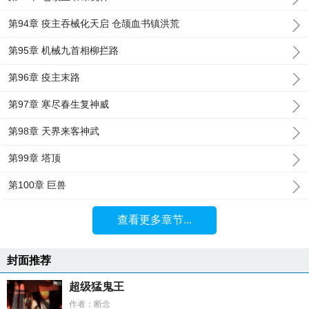
第94章 疫主吞械化天启 仓颉血书镇洪荒
第95章 机械九首相柳拦路
第96章 疫主末路
第97章 寒尽春生复神威
第98章 天界来客神武
第99章 塔顶
第100章 巨兽
查看更多章节...
封面推荐
超级猛鬼王
作者：断念