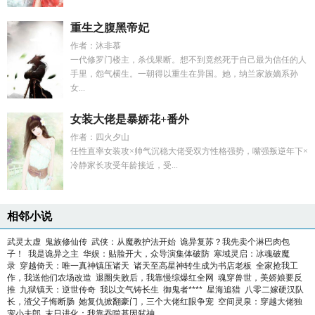
重生之腹黑帝妃
作者：沐非慕
一代修罗门楼主，杀伐果断。想不到竟然死于自己最为信任的人
手里，怨气横生。一朝得以重生在异国。她，纳兰家族嫡系孙
女...
女装大佬是暴娇花+番外
作者：四火夕山
任性直率女装攻×帅气沉稳大佬受双方性格强势，嘴强叛逆年下×
冷静家长攻受年龄接近，受...
相邻小说
武灵太虚
鬼族修仙传
武侠：从魔教护法开始
诡异复苏？我先卖个淋巴肉包
子！
我是诡异之主
华娱：贴脸开大，众导演集体破防
寒域灵启：冰魂破魔
录
穿越倚天：唯一真神镇压诸天
诸天至高星神转生成为书店老板
全家抢我工
作，我送他们农场改造
退圈失败后，我靠慢综爆红全网
魂穿兽世，美娇娘要反
推
九狱镇天：逆世传奇
我以文气铸长生
御鬼者****
星海追猎
八零二嫁硬汉队
长，渣父子悔断肠
她复仇掀翻豪门，三个大佬红眼争宠
空间灵泉：穿越大佬独
宠小夫郎
末日进化：我靠吞噬基因弑神