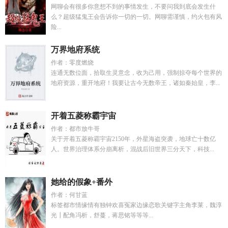
网聊会有很多你意想不到的事情发生，不要问我到底会发生什
么？超级猛鬼王会告诉你一切的一切。网聊需谨慎，约火包有风
险...
万界地府系统
作者：零度燃烧
连通无数位面，拾取生灵意念，收为己用，强制掠夺每个世界的
地府资源，重开地府！我要让古今无数帝王，诸如秦始皇，李...
开着五菱称霸宇宙
作者：都市放牛哥
关于开着五菱称霸宇宙2150年，外星海盗突袭，地球亡十数亿
人。世界治理体系分崩离析，混战后旧世界三分天下，科技...
她给的假象+番外
作者：何甘蓝
标签都市情缘情有独钟欢喜冤家边缘恋歌关键字主角李莱，魏淳
光┃配角冯析，舒蔓，蒋思铭等等等...