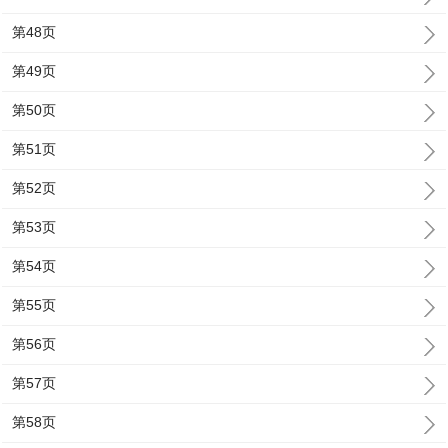
第48页
第49页
第50页
第51页
第52页
第53页
第54页
第55页
第56页
第57页
第58页