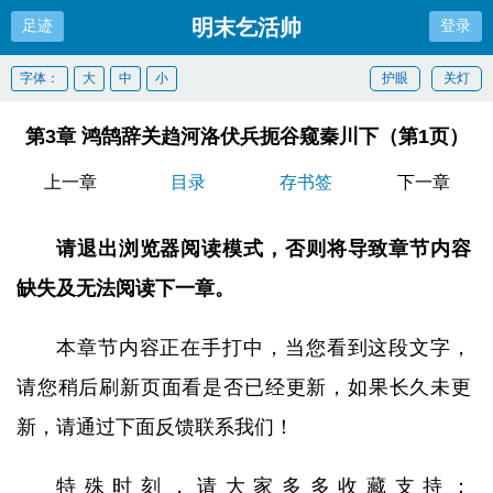
明末乞活帅
足迹
登录
字体：
大
中
小
护眼
关灯
第3章 鸿鹄辞关趋河洛伏兵扼谷窥秦川下（第1页）
上一章
目录
存书签
下一章
请退出浏览器阅读模式，否则将导致章节内容
缺失及无法阅读下一章。
本章节内容正在手打中，当您看到这段文字，
请您稍后刷新页面看是否已经更新，如果长久未更
新，请通过下面反馈联系我们！
特殊时刻，请大家多多收藏支持：