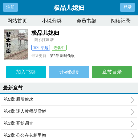
极品儿媳妇
注册
登录
网站首页
小说分类
会员书架
阅读记录
极品儿媳妇
隔衫打妞 著
重生穿越
连载中
最近更新：
第5章 厕所偷欢
更新时间：
2026-04-08 08:18:22
加入书架
开始阅读
章节目录
最新章节
第5章 厕所偷欢
第4章 迷人教师胡雪娇
第3章 开始调查
第2章 公公在衣柜里撸