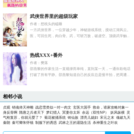
武侠世界里的超级玩家
作者：想枕头的瞌睡
一方武侠世界，一位穿越少年，神秘游戏系统，搅动江湖风云。
医，可回生死，肉白骨。武，可斩万敌，破虚空。顶级武学触...
热线XXX+番外
作者：樊落
邵燕黎的作家生活一直规律而单纯，直到某一天，一通诈欺电话
打破了所有平静。邵燕黎知道自己的反应总是慢半拍，把周遭...
相邻小说
贞观
销魂倚天神雕
战恋雪类似一对一肉文
玄医大国手
救命，谁家攻略对象一
身反骨啊
隋唐之兵者天下
梦幻猎人
冥妻你太坏
余远（双性NP）
妖风纵横
灵
气刚复苏，你就元婴了？
菊花被捅系统
铸仙族
漂亮儿媳妇
宋元之末
魂破九天
秦朗
秦可卿朱怀镜
制服下的诱惑
武林之王的退隐生活
杀神重生之叶欢