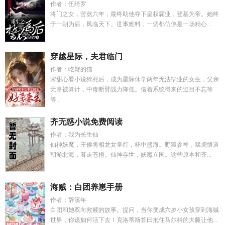
作者：伍绮罗
将门之女，苦熬六年，最终助他夺下皇权霸业，登基为帝。她终
于一朝为后，凤临天下。世事难料，一切都仿佛是一场精心...
穿越星际，夫君临门
作者：吃蟹的猫
宋甜心看小说猝死后，成为星际休学两年无法毕业的女生，父亲
无辜被算计，中毒断臂战力降低。借着系统得来的过目不忘等
等...
齐无惑小说免费阅读
作者：我为长生仙
仙神妖魔，王侯将相龙女掌灯，杯中盛海。野狐参禅，猛虎悟道
朝游北海，暮走苍梧。仙神存世，妖魔立国。这些原本和齐...
海贼：白团养崽手册
作者：辞溪年
白团和她双向救赎的故事。提问，当你变成六岁小女孩穿到海贼
世界，你该如何活下去！克洛蒂斯答曰抱住马尔科的大腿让他...