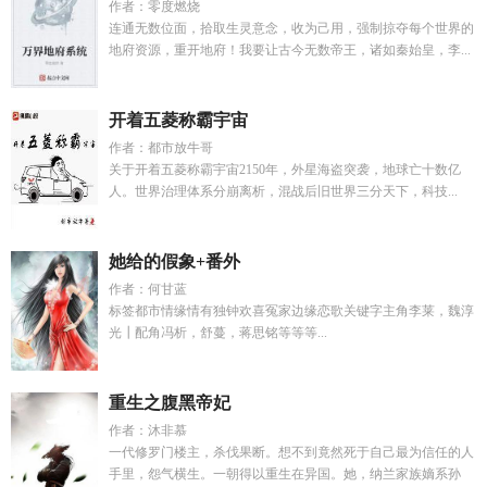
作者：零度燃烧
连通无数位面，拾取生灵意念，收为己用，强制掠夺每个世界的
地府资源，重开地府！我要让古今无数帝王，诸如秦始皇，李...
开着五菱称霸宇宙
作者：都市放牛哥
关于开着五菱称霸宇宙2150年，外星海盗突袭，地球亡十数亿
人。世界治理体系分崩离析，混战后旧世界三分天下，科技...
她给的假象+番外
作者：何甘蓝
标签都市情缘情有独钟欢喜冤家边缘恋歌关键字主角李莱，魏淳
光┃配角冯析，舒蔓，蒋思铭等等等...
重生之腹黑帝妃
作者：沐非慕
一代修罗门楼主，杀伐果断。想不到竟然死于自己最为信任的人
手里，怨气横生。一朝得以重生在异国。她，纳兰家族嫡系孙