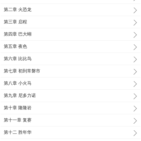
第二章 火恐龙
第三章 启程
第四章 巴大蝴
第五章 夜色
第六章 比比鸟
第七章 初到常磐市
第八章 小火马
第九章 尼多力诺
第十章 隆隆岩
第十一章 复赛
第十二 胜年华