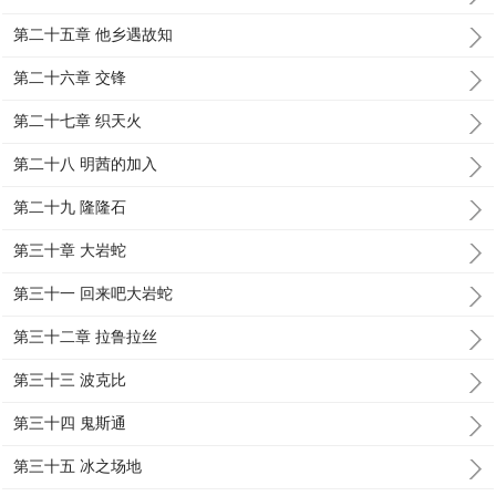
第二十五章 他乡遇故知
第二十六章 交锋
第二十七章 织天火
第二十八 明茜的加入
第二十九 隆隆石
第三十章 大岩蛇
第三十一 回来吧大岩蛇
第三十二章 拉鲁拉丝
第三十三 波克比
第三十四 鬼斯通
第三十五 冰之场地