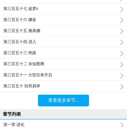
第三百五十七 超梦ii
第三百五十六 娜姿
第三百五十五 雅典娜
第三百五十四 进入
第三百五十三 绝路
第三百五十二 未知图腾
第三百五十一 大型任务开启
第三百五十 轻而易举
查看更多章节...
章节列表
第一章 进化